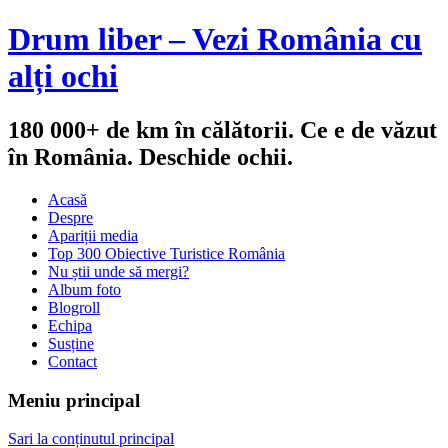
Drum liber – Vezi România cu
alți ochi
180 000+ de km în călătorii. Ce e de văzut
în România. Deschide ochii.
Acasă
Despre
Apariții media
Top 300 Obiective Turistice România
Nu știi unde să mergi?
Album foto
Blogroll
Echipa
Susține
Contact
Meniu principal
Sari la conținutul principal