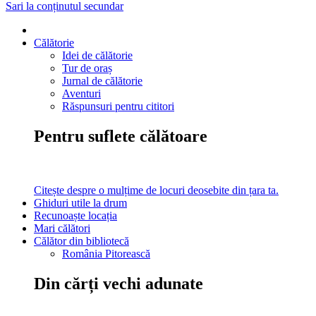
Sari la conținutul secundar
Călătorie
Idei de călătorie
Tur de oraș
Jurnal de călătorie
Aventuri
Răspunsuri pentru cititori
Pentru suflete călătoare
Citește despre o mulțime de locuri deosebite din țara ta.
Ghiduri utile la drum
Recunoaște locația
Mari călători
Călător din bibliotecă
România Pitorească
Din cărți vechi adunate