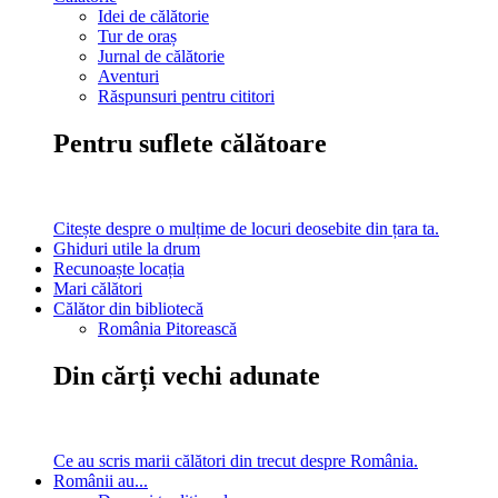
Idei de călătorie
Tur de oraș
Jurnal de călătorie
Aventuri
Răspunsuri pentru cititori
Pentru suflete călătoare
Citește despre o mulțime de locuri deosebite din țara ta.
Ghiduri utile la drum
Recunoaște locația
Mari călători
Călător din bibliotecă
România Pitorească
Din cărți vechi adunate
Ce au scris marii călători din trecut despre România.
Românii au...