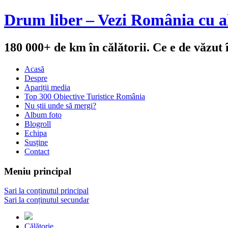
Drum liber – Vezi România cu al
180 000+ de km în călătorii. Ce e de văzut
Acasă
Despre
Apariții media
Top 300 Obiective Turistice România
Nu știi unde să mergi?
Album foto
Blogroll
Echipa
Susține
Contact
Meniu principal
Sari la conținutul principal
Sari la conținutul secundar
Călătorie