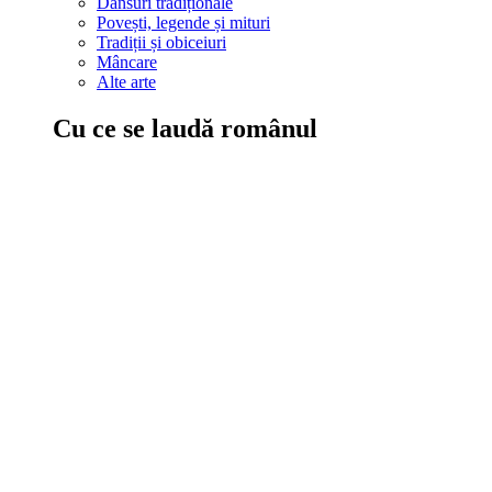
Dansuri tradiționale
Povești, legende și mituri
Tradiții și obiceiuri
Mâncare
Alte arte
Cu ce se laudă românul
În țara ta, oamenii știu să mănânce bine, să spună povești și leg
Comportament sănătos
Autostop
Concursuri
Extreme românești
Evenimente
Scrie România
IAdR
Evenimentele prietenilor
Acțiuni despre care trebuie să știi