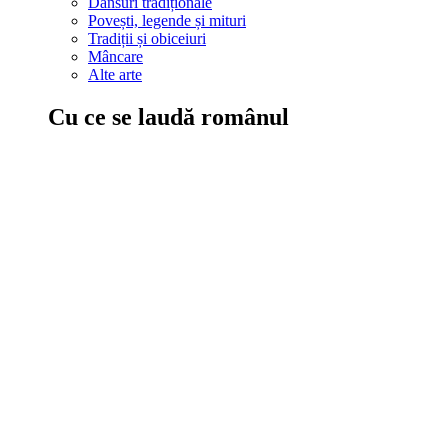
Dansuri tradiționale
Povești, legende și mituri
Tradiții și obiceiuri
Mâncare
Alte arte
Cu ce se laudă românul
În țara ta, oamenii știu să mănânce bine, să spună povești și leg
Comportament sănătos
Autostop
Concursuri
Extreme românești
Evenimente
Scrie România
IAdR
Evenimentele prietenilor
Acțiuni despre care trebuie să știi