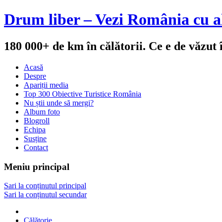
Drum liber – Vezi România cu al
180 000+ de km în călătorii. Ce e de văzut
Acasă
Despre
Apariții media
Top 300 Obiective Turistice România
Nu știi unde să mergi?
Album foto
Blogroll
Echipa
Susține
Contact
Meniu principal
Sari la conținutul principal
Sari la conținutul secundar
Călătorie