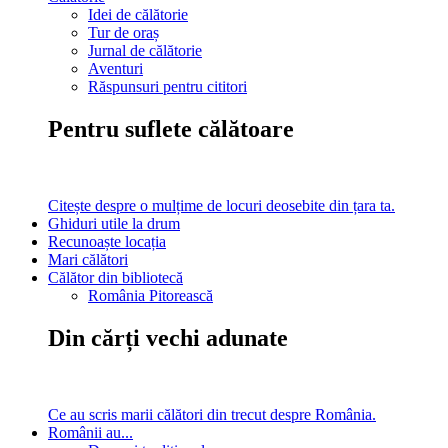
Idei de călătorie
Tur de oraș
Jurnal de călătorie
Aventuri
Răspunsuri pentru cititori
Pentru suflete călătoare
Citește despre o mulțime de locuri deosebite din țara ta.
Ghiduri utile la drum
Recunoaște locația
Mari călători
Călător din bibliotecă
România Pitorească
Din cărți vechi adunate
Ce au scris marii călători din trecut despre România.
Românii au...