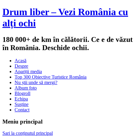
Drum liber – Vezi România cu
alți ochi
180 000+ de km în călătorii. Ce e de văzut
în România. Deschide ochii.
Acasă
Despre
Apariții media
Top 300 Obiective Turistice România
Nu știi unde să mergi?
Album foto
Blogroll
Echipa
Susține
Contact
Meniu principal
Sari la conținutul principal