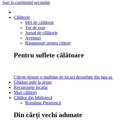
Sari la conținutul secundar
Călătorie
Idei de călătorie
Tur de oraș
Jurnal de călătorie
Aventuri
Răspunsuri pentru cititori
Pentru suflete călătoare
Citește despre o mulțime de locuri deosebite din țara ta.
Ghiduri utile la drum
Recunoaște locația
Mari călători
Călător din bibliotecă
România Pitorească
Din cărți vechi adunate