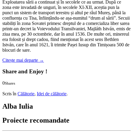
Exploatarea sării a continuat și în secolele ce au urmat. După ce
zona este invadată de unguri, în secolele XI-XII, aceștia pun la
punct un sistem de transport terestru și altul pe râul Mureș, până la
confluența cu Tisa, înființându-se așa-numitul “drum al sării”. Secuii
stabiliți în zona Sovatei primesc dreptul de a comercializa liber sarea
printr-un decret la Voievodului Transilvaniei, Majláth István, emis de
ziua mea, pe 30 octombrie, dar în anul 1536. De multe ori, minereul
era folosit și drept cadou, fiind menționat în acest sens Bethlen
István, care în anul 1621, îi trimite Pașei Iusup din Timișoara 500 de
blocuri de sare.
Citește mai departe
→
Share and Enjoy !
0
Shares
0
0
Scris în
Călătorie
,
Idei de călătorie
.
Alba Iulia
Proiecte recomandate