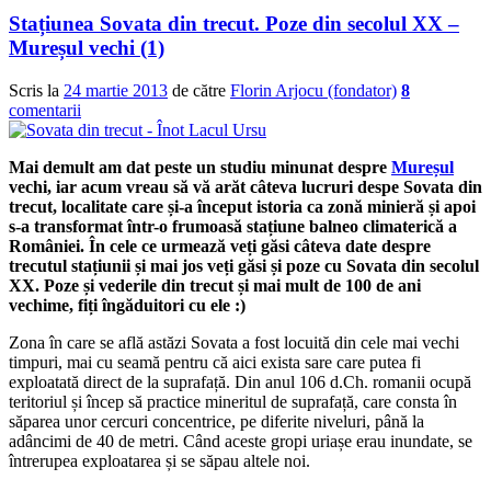
Stațiunea Sovata din trecut. Poze din secolul XX –
Mureșul vechi (1)
Scris la
24 martie 2013
de către
Florin Arjocu (fondator)
8
comentarii
Mai demult am dat peste un studiu minunat despre
Mureșul
vechi, iar acum vreau să vă arăt câteva lucruri despe Sovata din
trecut, localitate care și-a început istoria ca zonă minieră și apoi
s-a transformat într-o frumoasă stațiune balneo climaterică a
României. În cele ce urmează veți găsi câteva date despre
trecutul stațiunii și mai jos veți găsi și poze cu Sovata din secolul
XX. Poze și vederile din trecut și mai mult de 100 de ani
vechime, fiți îngăduitori cu ele :)
Zona în care se află astăzi Sovata a fost locuită din cele mai vechi
timpuri, mai cu seamă pentru că aici exista sare care putea fi
exploatată direct de la suprafață. Din anul 106 d.Ch. romanii ocupă
teritoriul și încep să practice mineritul de suprafață, care consta în
săparea unor cercuri concentrice, pe diferite niveluri, până la
adâncimi de 40 de metri. Când aceste gropi uriașe erau inundate, se
întrerupea exploatarea și se săpau altele noi.