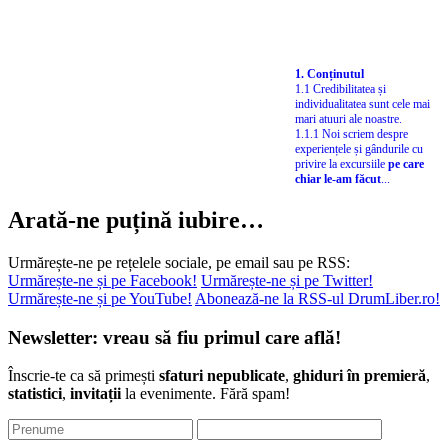
1. Conținutul
1.1 Credibilitatea și
individualitatea sunt cele mai
mari atuuri ale noastre.
1.1.1 Noi scriem despre
experiențele și gândurile cu
privire la excursiile
pe care
chiar le-am făcut
...
Arată-ne puțină iubire…
Urmărește-ne pe rețelele sociale, pe email sau pe RSS:
Urmărește-ne și pe Facebook!
Urmărește-ne și pe Twitter!
Urmărește-ne și pe YouTube!
Abonează-ne la RSS-ul DrumLiber.ro!
Newsletter: vreau să fiu primul care află!
Înscrie-te ca să primești
sfaturi nepublicate
,
ghiduri în premieră
,
statistici
,
invitații
la evenimente. Fără spam!