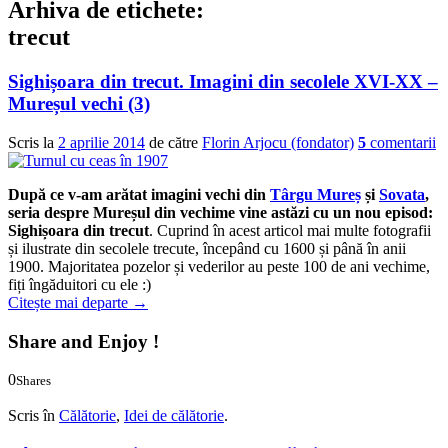
Arhiva de etichete:
trecut
Sighișoara din trecut. Imagini din secolele XVI-XX –
Mureșul vechi (3)
Scris la
2 aprilie 2014
de către
Florin Arjocu (fondator)
5
comentarii
După ce v-am arătat imagini vechi din
Târgu Mureș
și
Sovata
,
seria despre Mureșul din vechime vine astăzi cu un nou episod:
Sighișoara din trecut
. Cuprind în acest articol mai multe fotografii
și ilustrate din secolele trecute, începând cu 1600 și până în anii
1900. Majoritatea pozelor și vederilor au peste 100 de ani vechime,
fiți îngăduitori cu ele :)
Citește mai departe
→
Share and Enjoy !
0
Shares
0
0
Scris în
Călătorie
,
Idei de călătorie
.