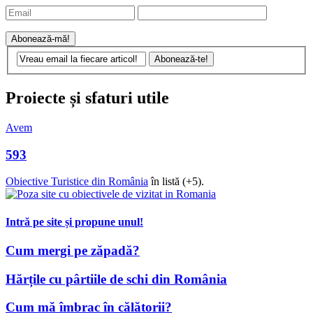
Proiecte și sfaturi utile
Avem
593
Obiective Turistice din România
în listă (+5).
Intră pe site și propune unul!
Cum mergi pe zăpadă?
Hărțile cu pârtiile de schi din România
Cum mă îmbrac în călătorii?