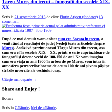
Târgu Mureș din trecut – fotografii din secolele XIX-
XX
Scris la
21 septembrie 2013
de către
Florin Arjocu (fondator)
13
comentarii
După ce mai demult v-am arătat
cum era Sovata în trecut
, a
venit rândul reședinței de județ (vedeți toate articolele despre
Mureș
). Astăzi vă prezint orașul Târgu Mureș din trecut, așa
cum era el în secolele XIX – XX, printr-o serie cuprinzătoare de
fotografii și desene vechi de 100-150 de ani. Ne vom imagina
cum era viața în anii 1900 în urbea de pe Mureș, vom intra în
atmosfera petrecerilor boeme de acum 100 de ani și vom păși pe
străzile înverzite ale vechiului oraș.
Citește mai departe
→
Share and Enjoy !
0
Shares
0
0
Scris în
Călătorie
,
Idei de călătorie
.