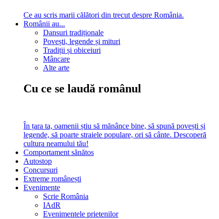
Ce au scris marii călători din trecut despre România.
Românii au...
Dansuri tradiționale
Povești, legende și mituri
Tradiții și obiceiuri
Mâncare
Alte arte
Cu ce se laudă românul
În țara ta, oamenii știu să mănânce bine, să spună povești și
legende, să poarte straiele populare, ori să cânte. Descoperă
cultura neamului tău!
Comportament sănătos
Autostop
Concursuri
Extreme românești
Evenimente
Scrie România
IAdR
Evenimentele prietenilor