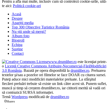
Pentru a afla mai multe, inclusiv cum să controlezi cookie-urile, uită-
te aici:
Politică cookie-uri
Acasă
Despre
Apariții media
Top 300 Obiective Turistice România
Nu știi unde să mergi?
Album foto
Blogroll
Echipa
Susține
Contact
www.drumliber.ro
este licenţiat printr-
o
Licenţă Creative Commons Atribuire-Necomercial-FărăModificări
3.0 România
. Bazată pe opera disponibilă la
drumliber.ro
. Preluarea
textelor şi/sau a pozelor ori filmelor se face DOAR cu citarea sursei.
Puteţi aduce mici modificări materialelor preluate. La sfârşitul
fiecărei preluări trebuie să existe un link către acest sit. Punem suflet,
muncă și timp să creștem drumliber.ro, iar cititorii merită să vadă ori
să contrazică SURSA informației.
Temă
Wordpress
modificată de
drumliber.ro
0
Shares
0