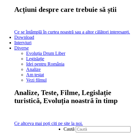
Acțiuni despre care trebuie să știi
Ce se întâmplă în curtea noastră sau a altor călători interesanți.
Download
Interviuri
Diverse
Evoluția Drum Liber
Legislație
Idei pentru România
Analize
Am testat
Vezi filmul
Analize, Teste, Filme, Legislație
turistică, Evoluția noastră în timp
Ce altceva mai poți citi pe site la noi.
Caută