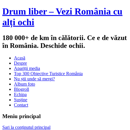
Drum liber – Vezi România cu
alți ochi
180 000+ de km în călătorii. Ce e de văzut
în România. Deschide ochii.
Acasă
Despre
Apariții media
Top 300 Obiective Turistice România
Nu știi unde să mergi?
Album foto
Blogroll
Echipa
Susține
Contact
Meniu principal
Sari la conținutul principal