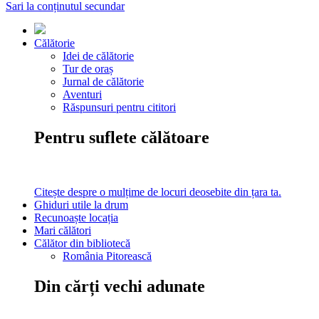
Sari la conținutul secundar
Călătorie
Idei de călătorie
Tur de oraș
Jurnal de călătorie
Aventuri
Răspunsuri pentru cititori
Pentru suflete călătoare
Citește despre o mulțime de locuri deosebite din țara ta.
Ghiduri utile la drum
Recunoaște locația
Mari călători
Călător din bibliotecă
România Pitorească
Din cărți vechi adunate