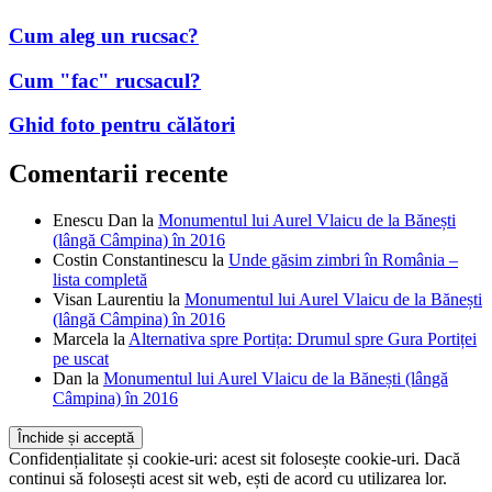
Cum aleg un rucsac?
Cum "fac" rucsacul?
Ghid foto pentru călători
Comentarii recente
Enescu Dan
la
Monumentul lui Aurel Vlaicu de la Bănești
(lângă Câmpina) în 2016
Costin Constantinescu
la
Unde găsim zimbri în România –
lista completă
Visan Laurentiu
la
Monumentul lui Aurel Vlaicu de la Bănești
(lângă Câmpina) în 2016
Marcela
la
Alternativa spre Portița: Drumul spre Gura Portiței
pe uscat
Dan
la
Monumentul lui Aurel Vlaicu de la Bănești (lângă
Câmpina) în 2016
Confidențialitate și cookie-uri: acest sit folosește cookie-uri. Dacă
continui să folosești acest sit web, ești de acord cu utilizarea lor.