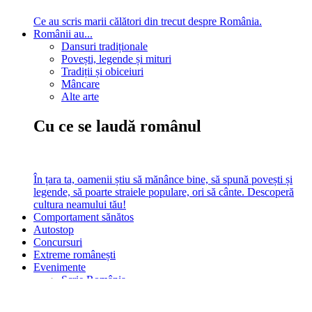
Ce au scris marii călători din trecut despre România.
Românii au...
Dansuri tradiționale
Povești, legende și mituri
Tradiții și obiceiuri
Mâncare
Alte arte
Cu ce se laudă românul
În țara ta, oamenii știu să mănânce bine, să spună povești și
legende, să poarte straiele populare, ori să cânte. Descoperă
cultura neamului tău!
Comportament sănătos
Autostop
Concursuri
Extreme românești
Evenimente
Scrie România
IAdR
Evenimentele prietenilor