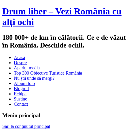
Drum liber – Vezi România cu
alți ochi
180 000+ de km în călătorii. Ce e de văzut
în România. Deschide ochii.
Acasă
Despre
Apariții media
Top 300 Obiective Turistice România
Nu știi unde să mergi?
Album foto
Blogroll
Echipa
Susține
Contact
Meniu principal
Sari la conținutul principal