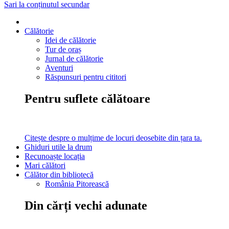
Sari la conținutul secundar
Călătorie
Idei de călătorie
Tur de oraș
Jurnal de călătorie
Aventuri
Răspunsuri pentru cititori
Pentru suflete călătoare
Citește despre o mulțime de locuri deosebite din țara ta.
Ghiduri utile la drum
Recunoaște locația
Mari călători
Călător din bibliotecă
România Pitorească
Din cărți vechi adunate