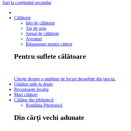
Sari la conținutul secundar
Călătorie
Idei de călătorie
Tur de oraș
Jurnal de călătorie
Aventuri
Răspunsuri pentru cititori
Pentru suflete călătoare
Citește despre o mulțime de locuri deosebite din țara ta.
Ghiduri utile la drum
Recunoaște locația
Mari călători
Călător din bibliotecă
România Pitorească
Din cărți vechi adunate