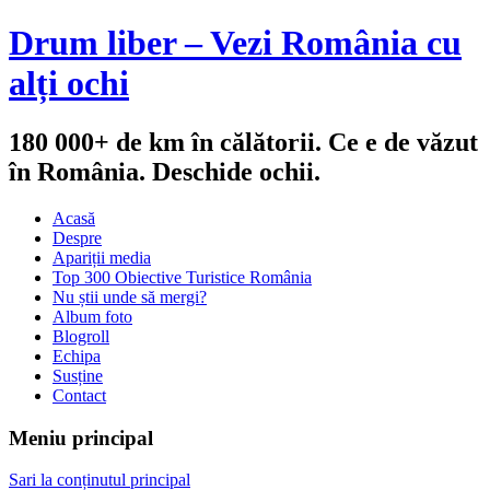
Drum liber – Vezi România cu
alți ochi
180 000+ de km în călătorii. Ce e de văzut
în România. Deschide ochii.
Acasă
Despre
Apariții media
Top 300 Obiective Turistice România
Nu știi unde să mergi?
Album foto
Blogroll
Echipa
Susține
Contact
Meniu principal
Sari la conținutul principal