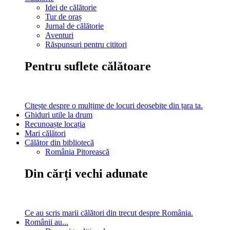
Idei de călătorie
Tur de oraș
Jurnal de călătorie
Aventuri
Răspunsuri pentru cititori
Pentru suflete călătoare
Citește despre o mulțime de locuri deosebite din țara ta.
Ghiduri utile la drum
Recunoaște locația
Mari călători
Călător din bibliotecă
România Pitorească
Din cărți vechi adunate
Ce au scris marii călători din trecut despre România.
Românii au...