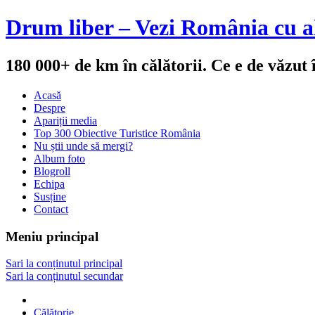
Drum liber – Vezi România cu al
180 000+ de km în călătorii. Ce e de văzut
Acasă
Despre
Apariții media
Top 300 Obiective Turistice România
Nu știi unde să mergi?
Album foto
Blogroll
Echipa
Susține
Contact
Meniu principal
Sari la conținutul principal
Sari la conținutul secundar
Călătorie