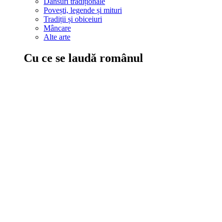
Dansuri tradiționale
Povești, legende și mituri
Tradiții și obiceiuri
Mâncare
Alte arte
Cu ce se laudă românul
În țara ta, oamenii știu să mănânce bine, să spună povești și leg
Comportament sănătos
Autostop
Concursuri
Extreme românești
Evenimente
Scrie România
IAdR
Evenimentele prietenilor
Acțiuni despre care trebuie să știi