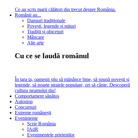
Ce au scris marii călători din trecut despre România.
Românii au...
Dansuri tradiționale
Povești, legende și mituri
Tradiții și obiceiuri
Mâncare
Alte arte
Cu ce se laudă românul
În țara ta, oamenii știu să mănânce bine, să spună povești și
legende, să poarte straiele populare, ori să cânte. Descoperă
cultura neamului tău!
Comportament sănătos
Autostop
Concursuri
Extreme românești
Evenimente
Scrie România
IAdR
Evenimentele prietenilor