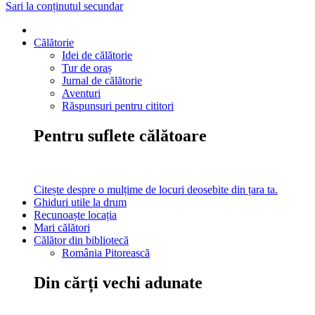
Sari la conținutul secundar
Călătorie
Idei de călătorie
Tur de oraș
Jurnal de călătorie
Aventuri
Răspunsuri pentru cititori
Pentru suflete călătoare
Citește despre o mulțime de locuri deosebite din țara ta.
Ghiduri utile la drum
Recunoaște locația
Mari călători
Călător din bibliotecă
România Pitorească
Din cărți vechi adunate