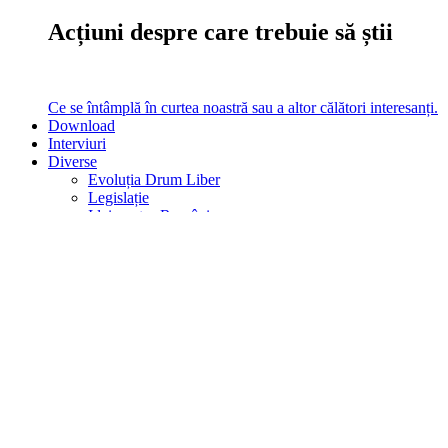
Acțiuni despre care trebuie să știi
Ce se întâmplă în curtea noastră sau a altor călători interesanți.
Download
Interviuri
Diverse
Evoluția Drum Liber
Legislație
Idei pentru România
Analize
Am testat
Vezi filmul
Analize, Teste, Filme, Legislație
turistică, Evoluția noastră în timp
Ce altceva mai poți citi pe site la noi.
Caută