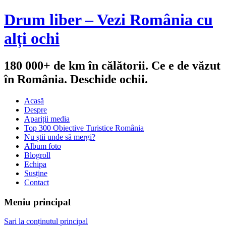
Drum liber – Vezi România cu
alți ochi
180 000+ de km în călătorii. Ce e de văzut
în România. Deschide ochii.
Acasă
Despre
Apariții media
Top 300 Obiective Turistice România
Nu știi unde să mergi?
Album foto
Blogroll
Echipa
Susține
Contact
Meniu principal
Sari la conținutul principal