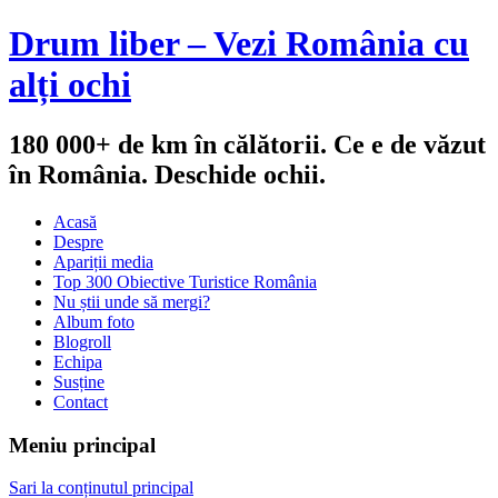
Drum liber – Vezi România cu
alți ochi
180 000+ de km în călătorii. Ce e de văzut
în România. Deschide ochii.
Acasă
Despre
Apariții media
Top 300 Obiective Turistice România
Nu știi unde să mergi?
Album foto
Blogroll
Echipa
Susține
Contact
Meniu principal
Sari la conținutul principal