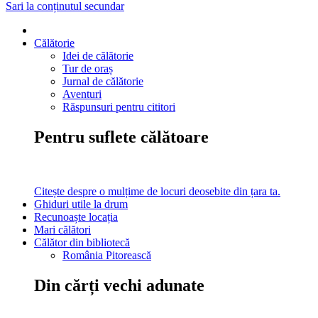
Sari la conținutul secundar
Călătorie
Idei de călătorie
Tur de oraș
Jurnal de călătorie
Aventuri
Răspunsuri pentru cititori
Pentru suflete călătoare
Citește despre o mulțime de locuri deosebite din țara ta.
Ghiduri utile la drum
Recunoaște locația
Mari călători
Călător din bibliotecă
România Pitorească
Din cărți vechi adunate