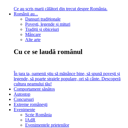
Ce au scris marii călători din trecut despre România.
Românii au...
Dansuri tradiționale
Povești, legende și mituri
Tradiții și obiceiuri
Mâncare
Alte arte
Cu ce se laudă românul
În țara ta, oamenii știu să mănânce bine, să spună povești și
legende, să poarte straiele populare, ori să cânte. Descoperă
cultura neamului tău!
Comportament sănătos
Autostop
Concursuri
Extreme românești
Evenimente
Scrie România
IAdR
Evenimentele prietenilor