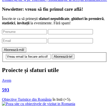
Urmărește-ne și pe YouTube!
Abonează-ne la RSS-ul DrumLiber.ro!
Newsletter: vreau să fiu primul care află!
Înscrie-te ca să primești
sfaturi nepublicate
,
ghiduri în premieră
,
statistici
,
invitații
la evenimente. Fără spam!
Proiecte și sfaturi utile
Avem
593
Obiective Turistice din România
în listă (+5).