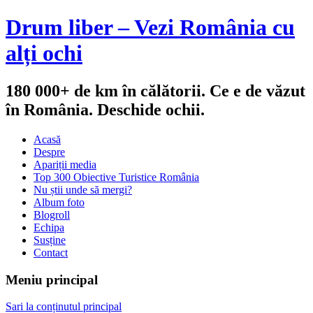
Drum liber – Vezi România cu
alți ochi
180 000+ de km în călătorii. Ce e de văzut
în România. Deschide ochii.
Acasă
Despre
Apariții media
Top 300 Obiective Turistice România
Nu știi unde să mergi?
Album foto
Blogroll
Echipa
Susține
Contact
Meniu principal
Sari la conținutul principal