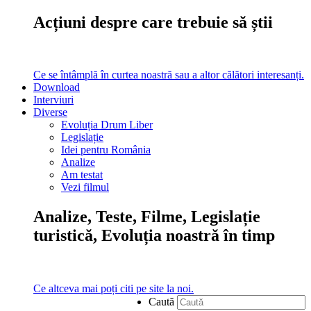
Acțiuni despre care trebuie să știi
Ce se întâmplă în curtea noastră sau a altor călători interesanți.
Download
Interviuri
Diverse
Evoluția Drum Liber
Legislație
Idei pentru România
Analize
Am testat
Vezi filmul
Analize, Teste, Filme, Legislație
turistică, Evoluția noastră în timp
Ce altceva mai poți citi pe site la noi.
Caută