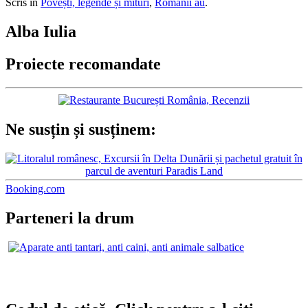
Scris în
Povești, legende și mituri
,
Românii au
.
Alba Iulia
Proiecte recomandate
Ne susțin și susținem:
Booking.com
Parteneri la drum