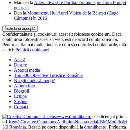
Marcela
la
Alternativa spre Portița: Drumul spre Gura Portiței
pe uscat
Dan
la
Monumentul lui Aurel Vlaicu de la Bănești (lângă
Câmpina) în 2016
Confidențialitate și cookie-uri: acest sit folosește cookie-uri. Dacă
continui să folosești acest sit web, ești de acord cu utilizarea lor.
Pentru a afla mai multe, inclusiv cum să controlezi cookie-urile, uită-
te aici:
Politică cookie-uri
Acasă
Despre
Apariții media
Top 300 Obiective Turistice România
Nu știi unde să mergi?
Album foto
Blogroll
Echipa
Susține
Contact
www.drumliber.ro
este licenţiat printr-
o
Licenţă Creative Commons Atribuire-Necomercial-FărăModificări
3.0 România
. Bazată pe opera disponibilă la
drumliber.ro
. Preluarea