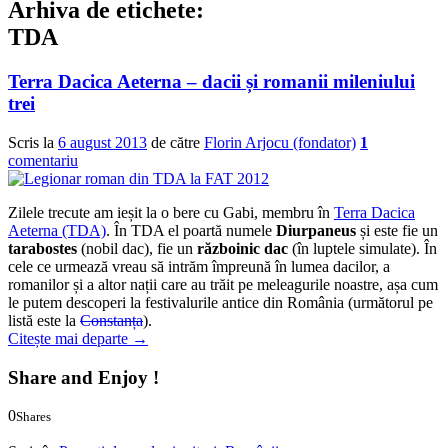
Arhiva de etichete:
TDA
Terra Dacica Aeterna – dacii și romanii mileniului
trei
Scris la
6 august 2013
de către
Florin Arjocu (fondator)
1
comentariu
Zilele trecute am ieșit la o bere cu Gabi, membru în
Terra Dacica
Aeterna (TDA)
. În TDA el poartă numele
Diurpaneus
și este fie un
tarabostes
(nobil dac), fie un
războinic dac
(în luptele simulate). În
cele ce urmează vreau să intrăm împreună în lumea dacilor, a
romanilor și a altor nații care au trăit pe meleagurile noastre, așa cum
le putem descoperi la festivalurile antice din România (următorul pe
listă este la
Constanța
).
Citește mai departe
→
Share and Enjoy !
0
Shares
0
0