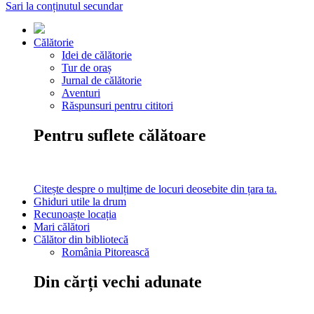
Sari la conținutul secundar
Călătorie
Idei de călătorie
Tur de oraș
Jurnal de călătorie
Aventuri
Răspunsuri pentru cititori
Pentru suflete călătoare
Citește despre o mulțime de locuri deosebite din țara ta.
Ghiduri utile la drum
Recunoaște locația
Mari călători
Călător din bibliotecă
România Pitorească
Din cărți vechi adunate