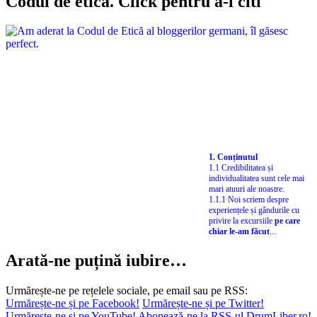
Codul de etică. Click pentru a-l citi
1. Conținutul
1.1 Credibilitatea și
individualitatea sunt cele mai
mari atuuri ale noastre.
1.1.1 Noi scriem despre
experiențele și gândurile cu
privire la excursiile
pe care
chiar le-am făcut
...
Arată-ne puțină iubire…
Urmărește-ne pe rețelele sociale, pe email sau pe RSS:
Urmărește-ne și pe Facebook!
Urmărește-ne și pe Twitter!