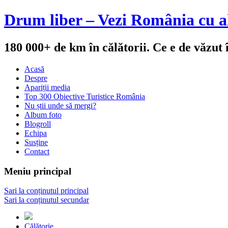
Drum liber – Vezi România cu al
180 000+ de km în călătorii. Ce e de văzut
Acasă
Despre
Apariții media
Top 300 Obiective Turistice România
Nu știi unde să mergi?
Album foto
Blogroll
Echipa
Susține
Contact
Meniu principal
Sari la conținutul principal
Sari la conținutul secundar
Călătorie