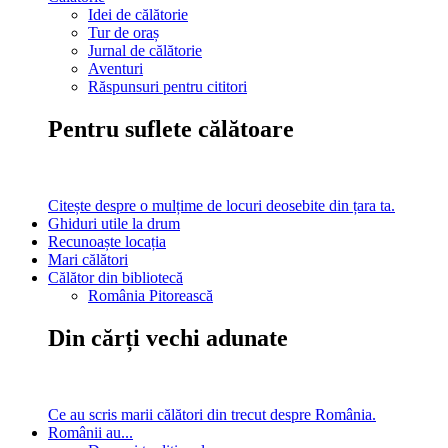
Idei de călătorie
Tur de oraș
Jurnal de călătorie
Aventuri
Răspunsuri pentru cititori
Pentru suflete călătoare
Citește despre o mulțime de locuri deosebite din țara ta.
Ghiduri utile la drum
Recunoaște locația
Mari călători
Călător din bibliotecă
România Pitorească
Din cărți vechi adunate
Ce au scris marii călători din trecut despre România.
Românii au...