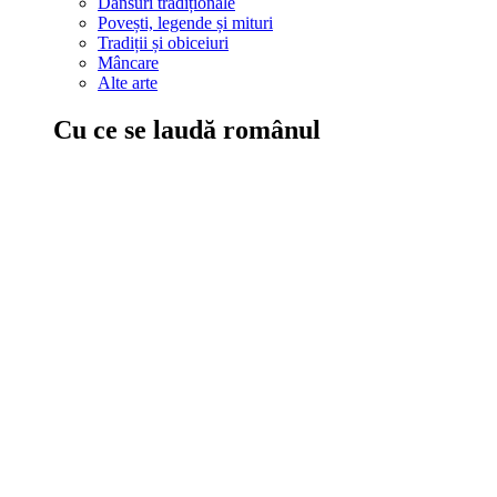
Dansuri tradiționale
Povești, legende și mituri
Tradiții și obiceiuri
Mâncare
Alte arte
Cu ce se laudă românul
În țara ta, oamenii știu să mănânce bine, să spună povești și leg
Comportament sănătos
Autostop
Concursuri
Extreme românești
Evenimente
Scrie România
IAdR
Evenimentele prietenilor
Acțiuni despre care trebuie să știi