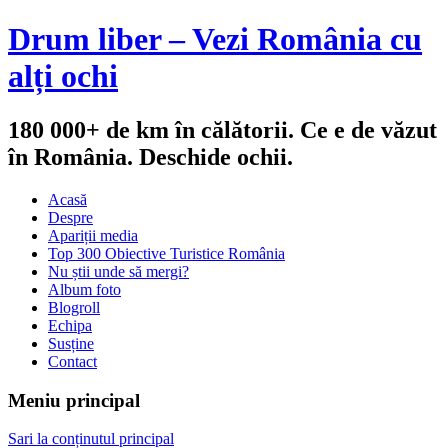
Drum liber – Vezi România cu
alți ochi
180 000+ de km în călătorii. Ce e de văzut
în România. Deschide ochii.
Acasă
Despre
Apariții media
Top 300 Obiective Turistice România
Nu știi unde să mergi?
Album foto
Blogroll
Echipa
Susține
Contact
Meniu principal
Sari la conținutul principal