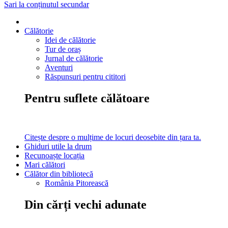
Sari la conținutul secundar
Călătorie
Idei de călătorie
Tur de oraș
Jurnal de călătorie
Aventuri
Răspunsuri pentru cititori
Pentru suflete călătoare
Citește despre o mulțime de locuri deosebite din țara ta.
Ghiduri utile la drum
Recunoaște locația
Mari călători
Călător din bibliotecă
România Pitorească
Din cărți vechi adunate