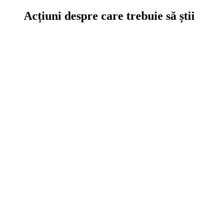
Acțiuni despre care trebuie să știi
Ce se întâmplă în curtea noastră sau a altor călători interesanți.
Download
Interviuri
Diverse
Evoluția Drum Liber
Legislație
Idei pentru România
Analize
Am testat
Vezi filmul
Analize, Teste, Filme, Legislație
turistică, Evoluția noastră în timp
Ce altceva mai poți citi pe site la noi.
Caută