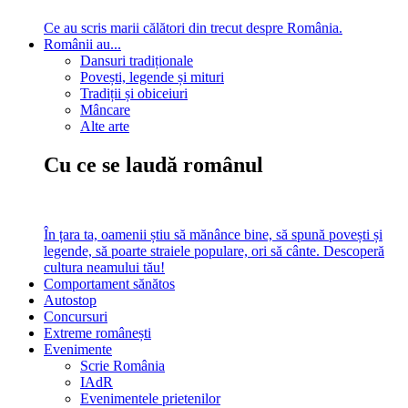
Ce au scris marii călători din trecut despre România.
Românii au...
Dansuri tradiționale
Povești, legende și mituri
Tradiții și obiceiuri
Mâncare
Alte arte
Cu ce se laudă românul
În țara ta, oamenii știu să mănânce bine, să spună povești și
legende, să poarte straiele populare, ori să cânte. Descoperă
cultura neamului tău!
Comportament sănătos
Autostop
Concursuri
Extreme românești
Evenimente
Scrie România
IAdR
Evenimentele prietenilor