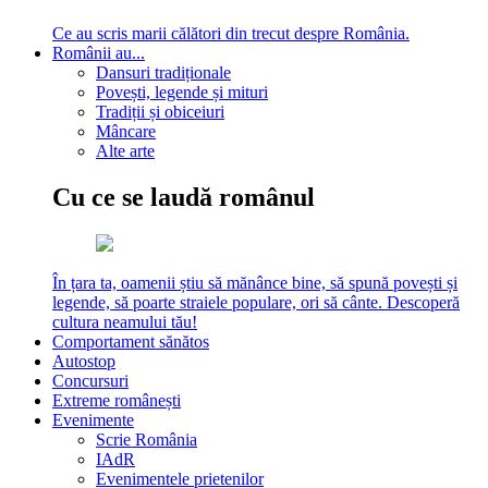
Ce au scris marii călători din trecut despre România.
Românii au...
Dansuri tradiționale
Povești, legende și mituri
Tradiții și obiceiuri
Mâncare
Alte arte
Cu ce se laudă românul
În țara ta, oamenii știu să mănânce bine, să spună povești și
legende, să poarte straiele populare, ori să cânte. Descoperă
cultura neamului tău!
Comportament sănătos
Autostop
Concursuri
Extreme românești
Evenimente
Scrie România
IAdR
Evenimentele prietenilor