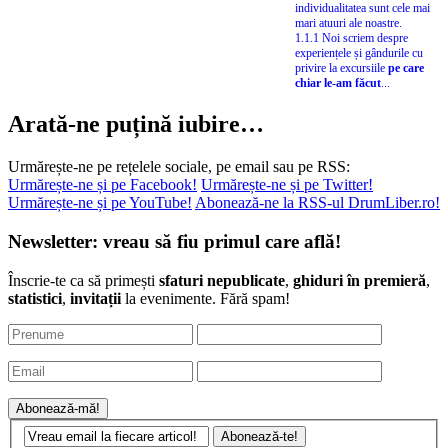
individualitatea sunt cele mai
mari atuuri ale noastre.
1.1.1 Noi scriem despre
experiențele și gândurile cu
privire la excursiile
pe care
chiar le-am făcut
...
Arată-ne puțină iubire…
Urmărește-ne pe rețelele sociale, pe email sau pe RSS:
Urmărește-ne și pe Facebook!
Urmărește-ne și pe Twitter!
Urmărește-ne și pe YouTube!
Abonează-ne la RSS-ul DrumLiber.ro!
Newsletter: vreau să fiu primul care află!
Înscrie-te ca să primești
sfaturi nepublicate
,
ghiduri în premieră
,
statistici
,
invitații
la evenimente. Fără spam!