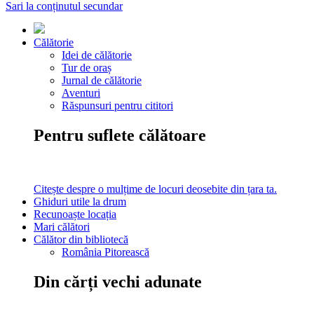
Sari la conținutul secundar
Călătorie
Idei de călătorie
Tur de oraș
Jurnal de călătorie
Aventuri
Răspunsuri pentru cititori
Pentru suflete călătoare
Citește despre o mulțime de locuri deosebite din țara ta.
Ghiduri utile la drum
Recunoaște locația
Mari călători
Călător din bibliotecă
România Pitorească
Din cărți vechi adunate