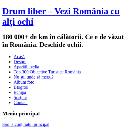
Drum liber – Vezi România cu
alți ochi
180 000+ de km în călătorii. Ce e de văzut
în România. Deschide ochii.
Acasă
Despre
Apariții media
Top 300 Obiective Turistice România
Nu știi unde să mergi?
Album foto
Blogroll
Echipa
Susține
Contact
Meniu principal
Sari la conținutul principal