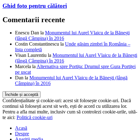
Ghid foto pentru călători
Comentarii recente
Enescu Dan
la
Monumentul lui Aurel Vlaicu de la Bănești
(lângă Câmpina) în 2016
Costin Constantinescu
la
Unde găsim zimbri în România –
lista completă
Visan Laurentiu
la
Monumentul lui Aurel Vlaicu de la Bănești
(lângă Câmpina) în 2016
Marcela
la
Alternativa spre Portița: Drumul spre Gura Portiței
pe uscat
Dan
la
Monumentul lui Aurel Vlaicu de la Bănești (lângă
Câmpina) în 2016
Confidențialitate și cookie-uri: acest sit folosește cookie-uri. Dacă
continui să folosești acest sit web, ești de acord cu utilizarea lor.
Pentru a afla mai multe, inclusiv cum să controlezi cookie-urile, uită-
te aici:
Politică cookie-uri
Acasă
Despre
Apariții media