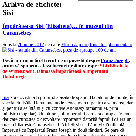
Arhiva de etichete:
Sisi
Împărăteasa Sisi (Elisabeta)… în muzeul din
Caransebeș
Scris la
20 iunie 2012
de către
Florin Arjocu (fondator)
4
comentarii
Dacă într-un articol trecut v-am povestit despre
Franz Joseph
,
acum vă spunem câteva lucruri neștiute despre
Sisi (Elisabeta
de Wittelsbach), faimoasa împărăteasă a Imperiului
Habsburgic
.
Sisi
s-a dovedit a fi profund atașată de spațiul Banatului de munte, în
special de Băile Herculane unde venea mereu pentru a se recrea, dar
și pentru a se întâlni și cu contele Andrassy (amantul ei, prim-
ministru maghiar). Un alt oraș al Imperiului care era apropiat Vienei,
dar care cunoștea o dezvoltare importantă datorită faptului că era un
oraș militar este Caransebeșul. Aici Sissi se află în vizită oficială
împreună cu împăratul Franz Joseph în două rânduri. Se pare că
impresia pe care a lăsat-o localnicilor este una deosebită și de aceea