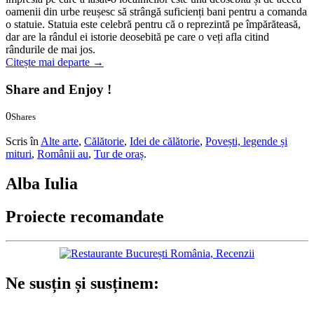
oamenii din urbe reușesc să strângă suficienți bani pentru a comanda
o statuie. Statuia este celebră pentru că o reprezintă pe împărăteasă,
dar are la rândul ei istorie deosebită pe care o veți afla citind
rândurile de mai jos.
Citește mai departe
→
Share and Enjoy !
0
Shares
0
0
Scris în
Alte arte
,
Călătorie
,
Idei de călătorie
,
Povești, legende și
mituri
,
Românii au
,
Tur de oraș
.
Alba Iulia
Proiecte recomandate
Ne susțin și susținem: