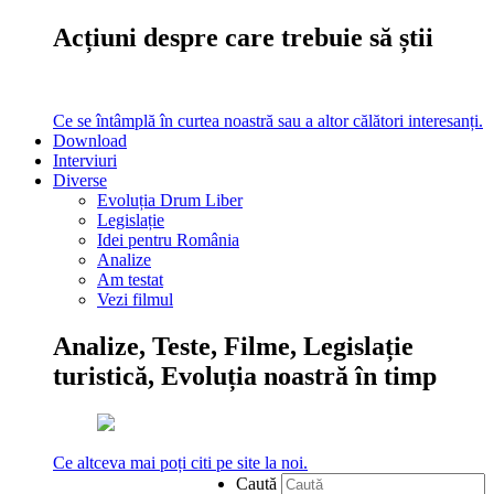
Acțiuni despre care trebuie să știi
Ce se întâmplă în curtea noastră sau a altor călători interesanți.
Download
Interviuri
Diverse
Evoluția Drum Liber
Legislație
Idei pentru România
Analize
Am testat
Vezi filmul
Analize, Teste, Filme, Legislație
turistică, Evoluția noastră în timp
Ce altceva mai poți citi pe site la noi.
Caută