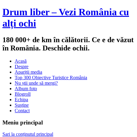
Drum liber – Vezi România cu
alți ochi
180 000+ de km în călătorii. Ce e de văzut
în România. Deschide ochii.
Acasă
Despre
Apariții media
Top 300 Obiective Turistice România
Nu știi unde să mergi?
Album foto
Blogroll
Echipa
Susține
Contact
Meniu principal
Sari la conținutul principal