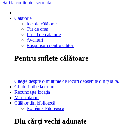
Sari la conținutul secundar
Călătorie
Idei de călătorie
Tur de oraș
Jurnal de călătorie
Aventuri
Răspunsuri pentru cititori
Pentru suflete călătoare
Citește despre o mulțime de locuri deosebite din țara ta.
Ghiduri utile la drum
Recunoaște locația
Mari călători
Călător din bibliotecă
România Pitorească
Din cărți vechi adunate