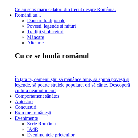
Ce au scris marii călători din trecut despre România.
Românii au...
Dansuri tradiționale
Povești, legende și mituri
Tradiții și obiceiuri
Mâncare
Alte arte
Cu ce se laudă românul
În țara ta, oamenii știu să mănânce bine, să spună povești și
legende, să poarte straiele populare, ori să cânte. Descoperă
cultura neamului tău!
Comportament sănătos
Autostop
Concursuri
Extreme românești
Evenimente
Scrie România
IAdR
Evenimentele prietenilor