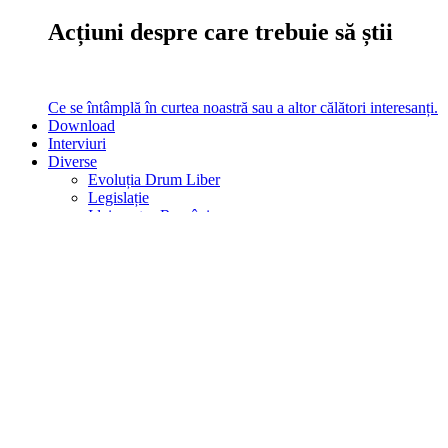
Acțiuni despre care trebuie să știi
Ce se întâmplă în curtea noastră sau a altor călători interesanți.
Download
Interviuri
Diverse
Evoluția Drum Liber
Legislație
Idei pentru România
Analize
Am testat
Vezi filmul
Analize, Teste, Filme, Legislație
turistică, Evoluția noastră în timp
Ce altceva mai poți citi pe site la noi.
Caută