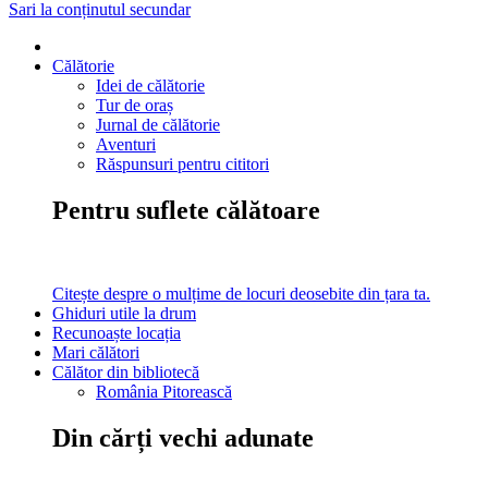
Sari la conținutul secundar
Călătorie
Idei de călătorie
Tur de oraș
Jurnal de călătorie
Aventuri
Răspunsuri pentru cititori
Pentru suflete călătoare
Citește despre o mulțime de locuri deosebite din țara ta.
Ghiduri utile la drum
Recunoaște locația
Mari călători
Călător din bibliotecă
România Pitorească
Din cărți vechi adunate