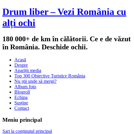
Drum liber – Vezi România cu
alți ochi
180 000+ de km în călătorii. Ce e de văzut
în România. Deschide ochii.
Acasă
Despre
Apariții media
Top 300 Obiective Turistice România
Nu știi unde să mergi?
Album foto
Blogroll
Echipa
Susține
Contact
Meniu principal
Sari la conținutul principal