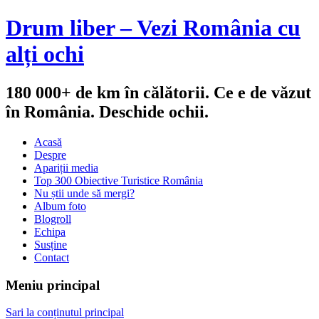
Drum liber – Vezi România cu
alți ochi
180 000+ de km în călătorii. Ce e de văzut
în România. Deschide ochii.
Acasă
Despre
Apariții media
Top 300 Obiective Turistice România
Nu știi unde să mergi?
Album foto
Blogroll
Echipa
Susține
Contact
Meniu principal
Sari la conținutul principal