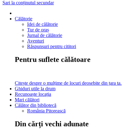
Sari la conținutul secundar
Călătorie
Idei de călătorie
Tur de oraș
Jurnal de călătorie
Aventuri
Răspunsuri pentru cititori
Pentru suflete călătoare
Citește despre o mulțime de locuri deosebite din țara ta.
Ghiduri utile la drum
Recunoaște locația
Mari călători
Călător din bibliotecă
România Pitorească
Din cărți vechi adunate