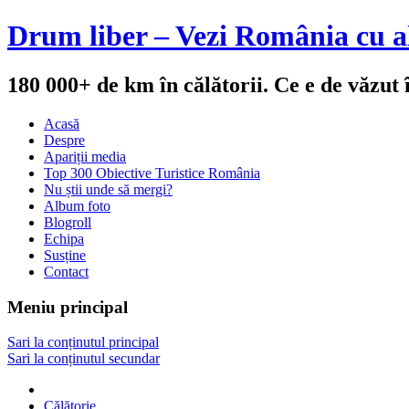
Drum liber – Vezi România cu al
180 000+ de km în călătorii. Ce e de văzut
Acasă
Despre
Apariții media
Top 300 Obiective Turistice România
Nu știi unde să mergi?
Album foto
Blogroll
Echipa
Susține
Contact
Meniu principal
Sari la conținutul principal
Sari la conținutul secundar
Călătorie