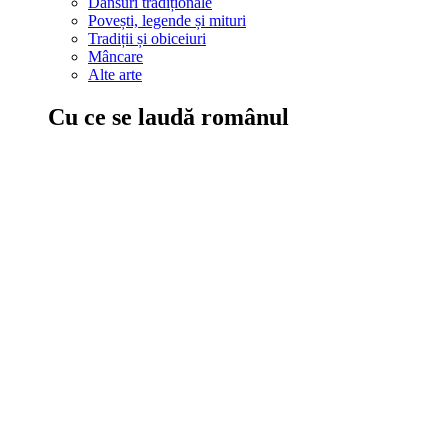
Dansuri tradiționale
Povești, legende și mituri
Tradiții și obiceiuri
Mâncare
Alte arte
Cu ce se laudă românul
În țara ta, oamenii știu să mănânce bine, să spună povești și leg
Comportament sănătos
Autostop
Concursuri
Extreme românești
Evenimente
Scrie România
IAdR
Evenimentele prietenilor
Acțiuni despre care trebuie să știi