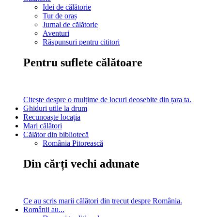
Idei de călătorie
Tur de oraș
Jurnal de călătorie
Aventuri
Răspunsuri pentru cititori
Pentru suflete călătoare
Citește despre o mulțime de locuri deosebite din țara ta.
Ghiduri utile la drum
Recunoaște locația
Mari călători
Călător din bibliotecă
România Pitorească
Din cărți vechi adunate
Ce au scris marii călători din trecut despre România.
Românii au...