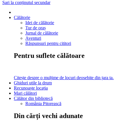
Sari la conținutul secundar
Călătorie
Idei de călătorie
Tur de oraș
Jurnal de călătorie
Aventuri
Răspunsuri pentru cititori
Pentru suflete călătoare
Citește despre o mulțime de locuri deosebite din țara ta.
Ghiduri utile la drum
Recunoaște locația
Mari călători
Călător din bibliotecă
România Pitorească
Din cărți vechi adunate