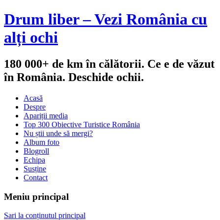
Drum liber – Vezi România cu
alți ochi
180 000+ de km în călătorii. Ce e de văzut
în România. Deschide ochii.
Acasă
Despre
Apariții media
Top 300 Obiective Turistice România
Nu știi unde să mergi?
Album foto
Blogroll
Echipa
Susține
Contact
Meniu principal
Sari la conținutul principal