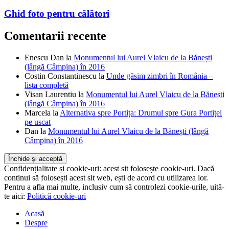
Ghid foto pentru călători
Comentarii recente
Enescu Dan
la
Monumentul lui Aurel Vlaicu de la Bănești
(lângă Câmpina) în 2016
Costin Constantinescu
la
Unde găsim zimbri în România –
lista completă
Visan Laurentiu
la
Monumentul lui Aurel Vlaicu de la Bănești
(lângă Câmpina) în 2016
Marcela
la
Alternativa spre Portița: Drumul spre Gura Portiței
pe uscat
Dan
la
Monumentul lui Aurel Vlaicu de la Bănești (lângă
Câmpina) în 2016
Confidențialitate și cookie-uri: acest sit folosește cookie-uri. Dacă
continui să folosești acest sit web, ești de acord cu utilizarea lor.
Pentru a afla mai multe, inclusiv cum să controlezi cookie-urile, uită-
te aici:
Politică cookie-uri
Acasă
Despre