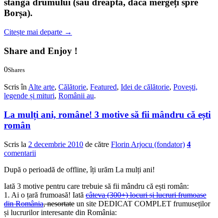
stânga drumului (sau dreapta, dacă mergeți spre
Borșa).
Citește mai departe
→
Share and Enjoy !
0
Shares
0
0
Scris în
Alte arte
,
Călătorie
,
Featured
,
Idei de călătorie
,
Povești,
legende și mituri
,
Românii au
.
La mulți ani, române! 3 motive să fii mândru că ești
român
Scris la
2 decembrie 2010
de către
Florin Arjocu (fondator)
4
comentarii
După o perioadă de offline, îți urăm La mulți ani!
Iată 3 motive pentru care trebuie să fii mândru că ești român:
1. Ai o țară frumoasă! Iată
câteva (300+) locuri și lucruri frumoase
din România
, nesortate
un site DEDICAT COMPLET frumuseților
și lucrurilor interesante din România: