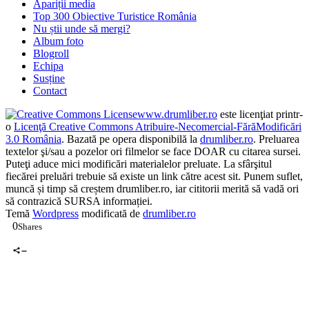
Apariții media
Top 300 Obiective Turistice România
Nu știi unde să mergi?
Album foto
Blogroll
Echipa
Susține
Contact
www.drumliber.ro
este licenţiat printr-
o
Licenţă Creative Commons Atribuire-Necomercial-FărăModificări
3.0 România
. Bazată pe opera disponibilă la
drumliber.ro
. Preluarea
textelor şi/sau a pozelor ori filmelor se face DOAR cu citarea sursei.
Puteţi aduce mici modificări materialelor preluate. La sfârşitul
fiecărei preluări trebuie să existe un link către acest sit. Punem suflet,
muncă și timp să creștem drumliber.ro, iar cititorii merită să vadă ori
să contrazică SURSA informației.
Temă
Wordpress
modificată de
drumliber.ro
0
Shares
0