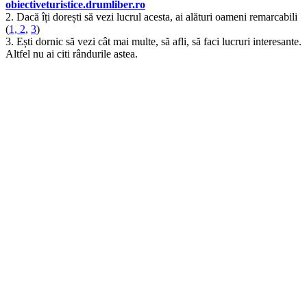
obiectiveturistice.drumliber.ro
2. Dacă îți dorești să vezi lucrul acesta, ai alături oameni remarcabili
(
1, 2
,
3
)
3. Ești dornic să vezi cât mai multe, să afli, să faci lucruri interesante.
Altfel nu ai citi rândurile astea.