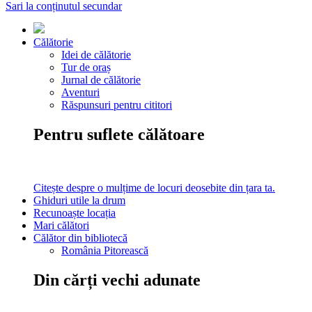
Sari la conținutul secundar
Călătorie
Idei de călătorie
Tur de oraș
Jurnal de călătorie
Aventuri
Răspunsuri pentru cititori
Pentru suflete călătoare
Citește despre o mulțime de locuri deosebite din țara ta.
Ghiduri utile la drum
Recunoaște locația
Mari călători
Călător din bibliotecă
România Pitorească
Din cărți vechi adunate