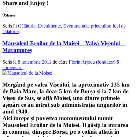
Share and Enjoy !
0
Shares
0
0
Scris în
Călătorie
,
Evenimente
,
Evenimentele prietenilor
,
Idei de
călătorie
.
Mausoleul Eroilor de la Moisei – Valea Vișeului –
Maramureș
Scris la
8 noiembrie 2011
de către
Florin Arjocu (fondator)
6
comentarii
Mergând pe
valea Vișeului
, la aproximativ
135 km
de Baia Mare
, la doar
5 km de Borșa și la 7 km de
Vișeu de Sus
, se află
Moisei
, una dintre primele
așezări ce au intrat sub administrația ungurilor în
anul 1940.
Aici începe și povestea monumentului numit
Mausoleul Eroilor de la Moisei
. Îl găsiți la intrarea
în comună, dinspre Borșa, pe o colină aflată în