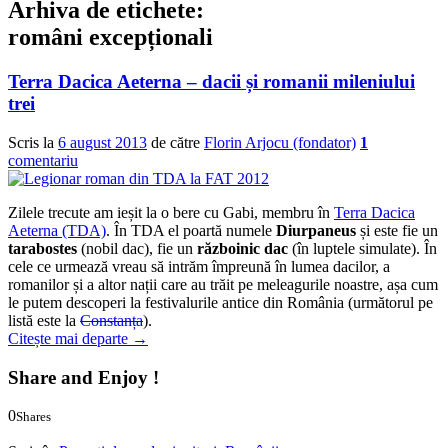
Arhiva de etichete:
români excepționali
Terra Dacica Aeterna – dacii și romanii mileniului
trei
Scris la
6 august 2013
de către
Florin Arjocu (fondator)
1
comentariu
Zilele trecute am ieșit la o bere cu Gabi, membru în
Terra Dacica
Aeterna (TDA)
. În TDA el poartă numele
Diurpaneus
și este fie un
tarabostes
(nobil dac), fie un
războinic dac
(în luptele simulate). În
cele ce urmează vreau să intrăm împreună în lumea dacilor, a
romanilor și a altor nații care au trăit pe meleagurile noastre, așa cum
le putem descoperi la festivalurile antice din România (următorul pe
listă este la
Constanța
).
Citește mai departe
→
Share and Enjoy !
0
Shares
0
0