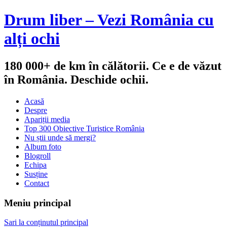
Drum liber – Vezi România cu
alți ochi
180 000+ de km în călătorii. Ce e de văzut
în România. Deschide ochii.
Acasă
Despre
Apariții media
Top 300 Obiective Turistice România
Nu știi unde să mergi?
Album foto
Blogroll
Echipa
Susține
Contact
Meniu principal
Sari la conținutul principal