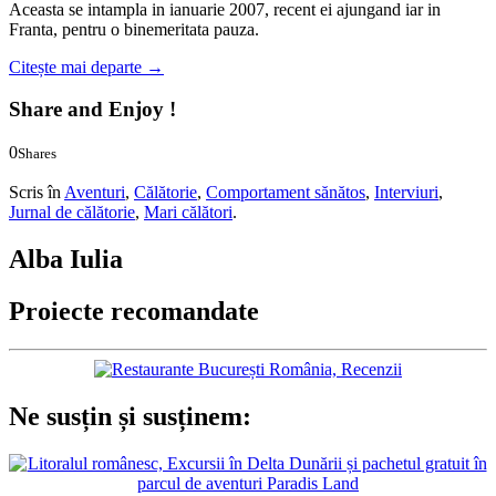
Aceasta se intampla in ianuarie 2007, recent ei ajungand iar in
Franta, pentru o binemeritata pauza.
Citește mai departe
→
Share and Enjoy !
0
Shares
0
0
Scris în
Aventuri
,
Călătorie
,
Comportament sănătos
,
Interviuri
,
Jurnal de călătorie
,
Mari călători
.
Alba Iulia
Proiecte recomandate
Ne susțin și susținem: