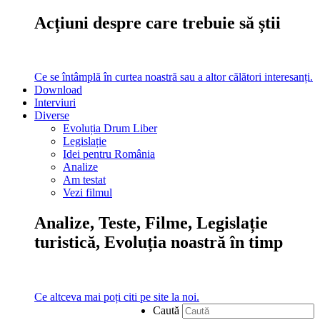
Acțiuni despre care trebuie să știi
Ce se întâmplă în curtea noastră sau a altor călători interesanți.
Download
Interviuri
Diverse
Evoluția Drum Liber
Legislație
Idei pentru România
Analize
Am testat
Vezi filmul
Analize, Teste, Filme, Legislație
turistică, Evoluția noastră în timp
Ce altceva mai poți citi pe site la noi.
Caută