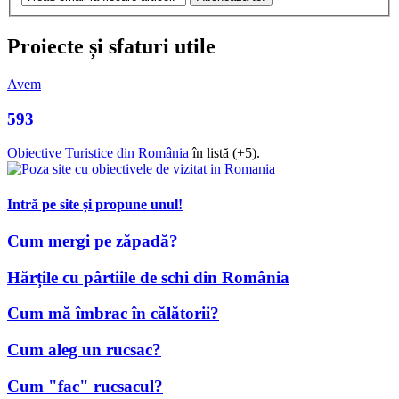
Proiecte și sfaturi utile
Avem
593
Obiective Turistice din România
în listă (+5).
Intră pe site și propune unul!
Cum mergi pe zăpadă?
Hărțile cu pârtiile de schi din România
Cum mă îmbrac în călătorii?
Cum aleg un rucsac?
Cum "fac" rucsacul?