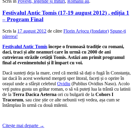
Scris în
Povești, legende și mituri
,
Românii au
.
Festivalul Antic Tomis (17-19 august 2012) , ediția 1
– Program Final
Scris la
17 august 2012
de către
Florin Arjocu (fondator)
Spune-ți
părerea!
Festivalul Antic Tomis
începe o frumoasă tradiție cu romani,
daci, traci și alte neamuri care în urmă cu 2000 de ani
cutreierau străzile cetății Tomis. Astăzi am primit programul
final al evenimentului și îl împart cu voi.
Dacă sunteți deja la mare, cred că merită să dați o fugă în Constanța,
iar dacă în acest weekend mergeți sper litoral, faceți și o oprire în
orașul unde a sfârșit celebrul
Ovidiu
(Publius Ovidius Naso). Acolo
veți putea gusta un grătar roman, o să vă puteți lua la trântă cu latinii
de la
Terra Dacica Aeterna
ori cu bulgarii de la
Cohors I
Tracorum
, sau cine știe ce alte nebunii veți vedea, așa cum se
întâmplau în urmă cu două milenii.
Citește mai departe
→