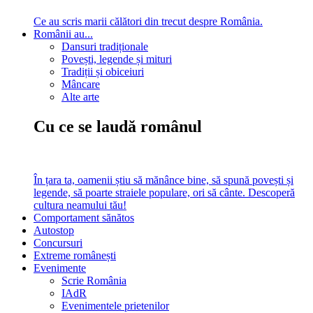
Ce au scris marii călători din trecut despre România.
Românii au...
Dansuri tradiționale
Povești, legende și mituri
Tradiții și obiceiuri
Mâncare
Alte arte
Cu ce se laudă românul
În țara ta, oamenii știu să mănânce bine, să spună povești și
legende, să poarte straiele populare, ori să cânte. Descoperă
cultura neamului tău!
Comportament sănătos
Autostop
Concursuri
Extreme românești
Evenimente
Scrie România
IAdR
Evenimentele prietenilor