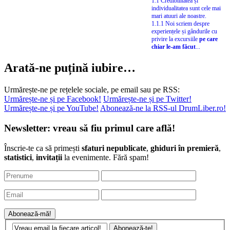
1.1 Credibilitatea și
individualitatea sunt cele mai
mari atuuri ale noastre.
1.1.1 Noi scriem despre
experiențele și gândurile cu
privire la excursiile
pe care
chiar le-am făcut
...
Arată-ne puțină iubire…
Urmărește-ne pe rețelele sociale, pe email sau pe RSS:
Urmărește-ne și pe Facebook!
Urmărește-ne și pe Twitter!
Urmărește-ne și pe YouTube!
Abonează-ne la RSS-ul DrumLiber.ro!
Newsletter: vreau să fiu primul care află!
Înscrie-te ca să primești
sfaturi nepublicate
,
ghiduri în premieră
,
statistici
,
invitații
la evenimente. Fără spam!