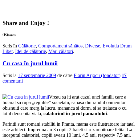
Share and Enjoy !
0
Shares
0
0
Scris în
Călătorie
,
Comportament sănătos
,
Diverse
,
Evoluția Drum
Liber
,
Idei de călătorie
,
Mari călători
.
Cu casa în jurul lumii
Scris la
17 septembrie 2009
de către
Florin Arjocu (fondator)
17
comentarii
Vreau sa iti arat cazul unei familii care a
hotarat sa rupa „regulile” societatii, sa iasa din randul oamenilor
obisnuiti care merg la lucru, mananca si dorm, si sa traiasca o cu
totul deosebita viata,
calatorind in jurul pamantului
.
Parintii sunt romani stabiliti in Franta, mama este ilustratoare iar tatal
este arhitect. Impreuna au 3 copii: 2 baieti si o zambitoare fetita. La
inceputul calatoriei, copiii aveau 10 luni, 4,5 ani, respectiv 7,5 ani.