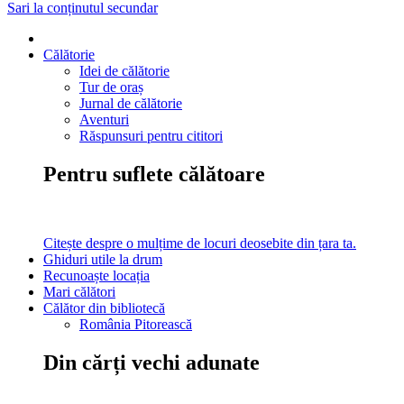
Sari la conținutul secundar
Călătorie
Idei de călătorie
Tur de oraș
Jurnal de călătorie
Aventuri
Răspunsuri pentru cititori
Pentru suflete călătoare
Citește despre o mulțime de locuri deosebite din țara ta.
Ghiduri utile la drum
Recunoaște locația
Mari călători
Călător din bibliotecă
România Pitorească
Din cărți vechi adunate