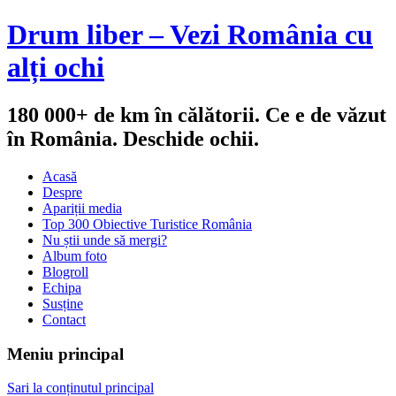
Drum liber – Vezi România cu
alți ochi
180 000+ de km în călătorii. Ce e de văzut
în România. Deschide ochii.
Acasă
Despre
Apariții media
Top 300 Obiective Turistice România
Nu știi unde să mergi?
Album foto
Blogroll
Echipa
Susține
Contact
Meniu principal
Sari la conținutul principal