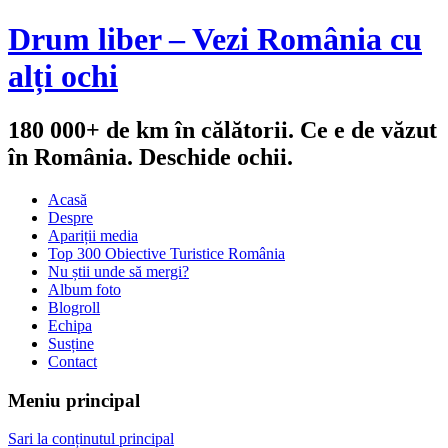
Drum liber – Vezi România cu
alți ochi
180 000+ de km în călătorii. Ce e de văzut
în România. Deschide ochii.
Acasă
Despre
Apariții media
Top 300 Obiective Turistice România
Nu știi unde să mergi?
Album foto
Blogroll
Echipa
Susține
Contact
Meniu principal
Sari la conținutul principal