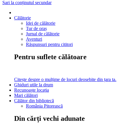
Sari la conținutul secundar
Călătorie
Idei de călătorie
Tur de oraș
Jurnal de călătorie
Aventuri
Răspunsuri pentru cititori
Pentru suflete călătoare
Citește despre o mulțime de locuri deosebite din țara ta.
Ghiduri utile la drum
Recunoaște locația
Mari călători
Călător din bibliotecă
România Pitorească
Din cărți vechi adunate