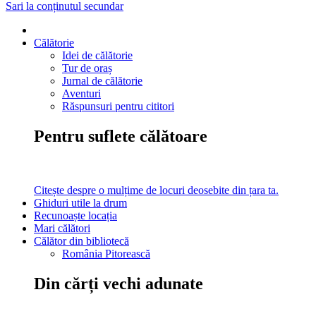
Sari la conținutul secundar
Călătorie
Idei de călătorie
Tur de oraș
Jurnal de călătorie
Aventuri
Răspunsuri pentru cititori
Pentru suflete călătoare
Citește despre o mulțime de locuri deosebite din țara ta.
Ghiduri utile la drum
Recunoaște locația
Mari călători
Călător din bibliotecă
România Pitorească
Din cărți vechi adunate