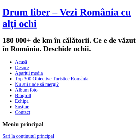
Drum liber – Vezi România cu
alți ochi
180 000+ de km în călătorii. Ce e de văzut
în România. Deschide ochii.
Acasă
Despre
Apariții media
Top 300 Obiective Turistice România
Nu știi unde să mergi?
Album foto
Blogroll
Echipa
Susține
Contact
Meniu principal
Sari la conținutul principal