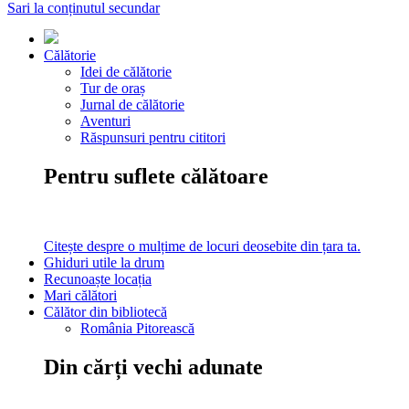
Sari la conținutul secundar
Călătorie
Idei de călătorie
Tur de oraș
Jurnal de călătorie
Aventuri
Răspunsuri pentru cititori
Pentru suflete călătoare
Citește despre o mulțime de locuri deosebite din țara ta.
Ghiduri utile la drum
Recunoaște locația
Mari călători
Călător din bibliotecă
România Pitorească
Din cărți vechi adunate