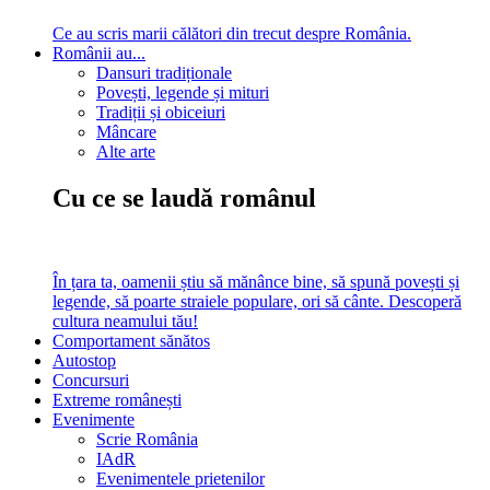
Ce au scris marii călători din trecut despre România.
Românii au...
Dansuri tradiționale
Povești, legende și mituri
Tradiții și obiceiuri
Mâncare
Alte arte
Cu ce se laudă românul
În țara ta, oamenii știu să mănânce bine, să spună povești și
legende, să poarte straiele populare, ori să cânte. Descoperă
cultura neamului tău!
Comportament sănătos
Autostop
Concursuri
Extreme românești
Evenimente
Scrie România
IAdR
Evenimentele prietenilor