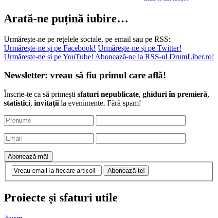
Arată-ne puțină iubire…
Urmărește-ne pe rețelele sociale, pe email sau pe RSS:
Urmărește-ne și pe Facebook!
Urmărește-ne și pe Twitter!
Urmărește-ne și pe YouTube!
Abonează-ne la RSS-ul DrumLiber.ro!
Newsletter: vreau să fiu primul care află!
Înscrie-te ca să primești
sfaturi nepublicate
,
ghiduri în premieră
,
statistici
,
invitații
la evenimente. Fără spam!
Proiecte și sfaturi utile