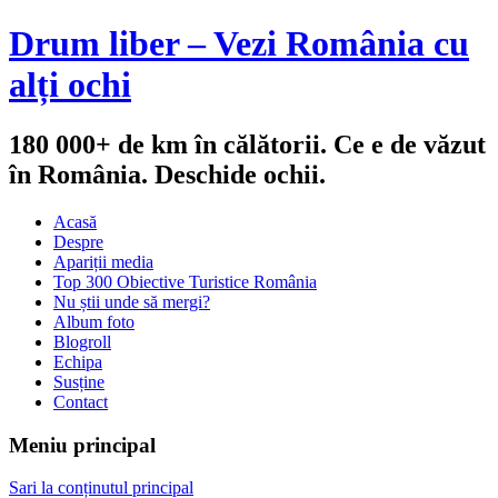
Drum liber – Vezi România cu
alți ochi
180 000+ de km în călătorii. Ce e de văzut
în România. Deschide ochii.
Acasă
Despre
Apariții media
Top 300 Obiective Turistice România
Nu știi unde să mergi?
Album foto
Blogroll
Echipa
Susține
Contact
Meniu principal
Sari la conținutul principal