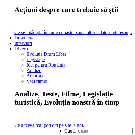
Acțiuni despre care trebuie să știi
Ce se întâmplă în curtea noastră sau a altor călători interesanți.
Download
Interviuri
Diverse
Evoluția Drum Liber
Legislație
Idei pentru România
Analize
Am testat
Vezi filmul
Analize, Teste, Filme, Legislație
turistică, Evoluția noastră în timp
Ce altceva mai poți citi pe site la noi.
Caută