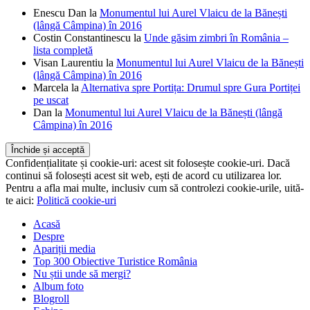
Enescu Dan
la
Monumentul lui Aurel Vlaicu de la Bănești
(lângă Câmpina) în 2016
Costin Constantinescu
la
Unde găsim zimbri în România –
lista completă
Visan Laurentiu
la
Monumentul lui Aurel Vlaicu de la Bănești
(lângă Câmpina) în 2016
Marcela
la
Alternativa spre Portița: Drumul spre Gura Portiței
pe uscat
Dan
la
Monumentul lui Aurel Vlaicu de la Bănești (lângă
Câmpina) în 2016
Confidențialitate și cookie-uri: acest sit folosește cookie-uri. Dacă
continui să folosești acest sit web, ești de acord cu utilizarea lor.
Pentru a afla mai multe, inclusiv cum să controlezi cookie-urile, uită-
te aici:
Politică cookie-uri
Acasă
Despre
Apariții media
Top 300 Obiective Turistice România
Nu știi unde să mergi?
Album foto
Blogroll