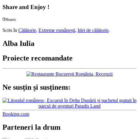
Share and Enjoy !
0
Shares
0
0
Scris în
Călătorie
,
Extreme românești
,
Idei de călătorie
.
Alba Iulia
Proiecte recomandate
Ne susțin și susținem:
Booking.com
Parteneri la drum