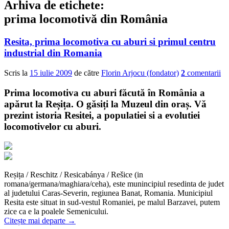
Arhiva de etichete:
prima locomotivă din România
Resita, prima locomotiva cu aburi si primul centru
industrial din Romania
Scris la
15 iulie 2009
de către
Florin Arjocu (fondator)
2
comentarii
Prima locomotiva cu aburi făcută în România a
apărut la Reșița. O găsiți la Muzeul din oraș. Vă
prezint istoria Resitei, a populatiei si a evolutiei
locomotivelor cu aburi.
Reșița / Reschitz / Resicabánya / Rešice (in
romana/germana/maghiara/ceha), este munincipiul resedinta de judet
al judetului Caras-Severin, regiunea Banat, Romania. Municipiul
Resita este situat in sud-vestul Romaniei, pe malul Barzavei, putem
zice ca e la poalele Semenicului.
Citește mai departe
→