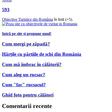
Avem
593
Obiective Turistice din România
în listă (+5).
Intră pe site și propune unul!
Cum mergi pe zăpadă?
Hărțile cu pârtiile de schi din România
Cum mă îmbrac în călătorii?
Cum aleg un rucsac?
Cum "fac" rucsacul?
Ghid foto pentru călători
Comentarii recente