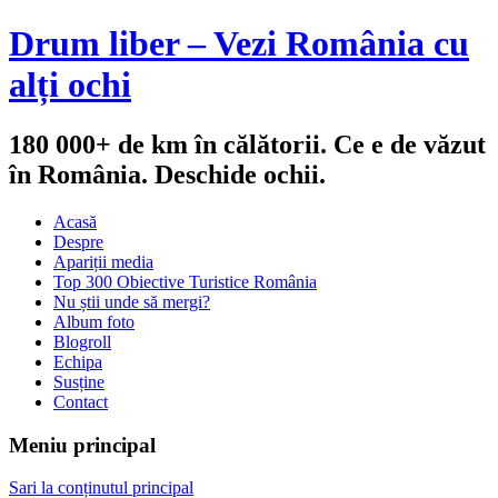
Drum liber – Vezi România cu
alți ochi
180 000+ de km în călătorii. Ce e de văzut
în România. Deschide ochii.
Acasă
Despre
Apariții media
Top 300 Obiective Turistice România
Nu știi unde să mergi?
Album foto
Blogroll
Echipa
Susține
Contact
Meniu principal
Sari la conținutul principal