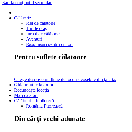
Sari la conținutul secundar
Călătorie
Idei de călătorie
Tur de oraș
Jurnal de călătorie
Aventuri
Răspunsuri pentru cititori
Pentru suflete călătoare
Citește despre o mulțime de locuri deosebite din țara ta.
Ghiduri utile la drum
Recunoaște locația
Mari călători
Călător din bibliotecă
România Pitorească
Din cărți vechi adunate