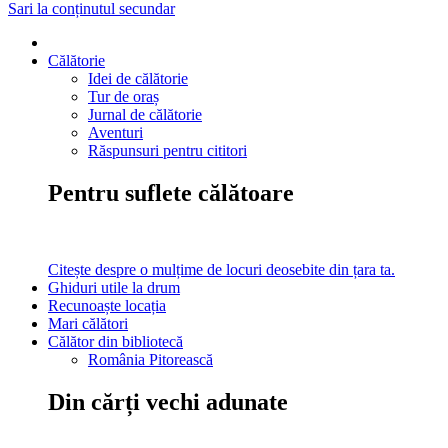
Sari la conținutul secundar
Călătorie
Idei de călătorie
Tur de oraș
Jurnal de călătorie
Aventuri
Răspunsuri pentru cititori
Pentru suflete călătoare
Citește despre o mulțime de locuri deosebite din țara ta.
Ghiduri utile la drum
Recunoaște locația
Mari călători
Călător din bibliotecă
România Pitorească
Din cărți vechi adunate