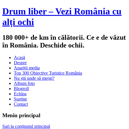
Drum liber – Vezi România cu
alți ochi
180 000+ de km în călătorii. Ce e de văzut
în România. Deschide ochii.
Acasă
Despre
Apariții media
Top 300 Obiective Turistice România
Nu știi unde să mergi?
Album foto
Blogroll
Echipa
Susține
Contact
Meniu principal
Sari la conținutul principal