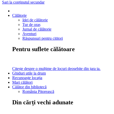
Sari la conținutul secundar
Călătorie
Idei de călătorie
Tur de oraș
Jurnal de călătorie
Aventuri
Răspunsuri pentru cititori
Pentru suflete călătoare
Citește despre o mulțime de locuri deosebite din țara ta.
Ghiduri utile la drum
Recunoaște locația
Mari călători
Călător din bibliotecă
România Pitorească
Din cărți vechi adunate