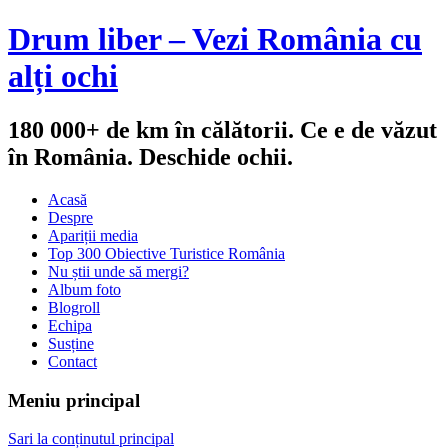
Drum liber – Vezi România cu
alți ochi
180 000+ de km în călătorii. Ce e de văzut
în România. Deschide ochii.
Acasă
Despre
Apariții media
Top 300 Obiective Turistice România
Nu știi unde să mergi?
Album foto
Blogroll
Echipa
Susține
Contact
Meniu principal
Sari la conținutul principal