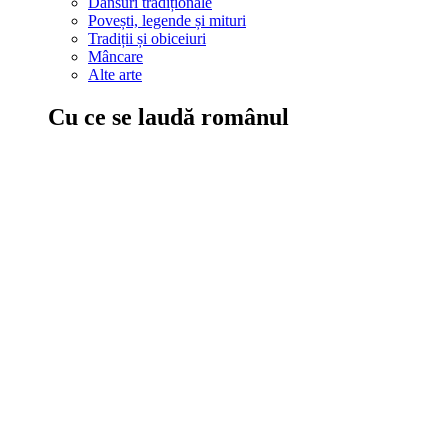
Dansuri tradiționale
Povești, legende și mituri
Tradiții și obiceiuri
Mâncare
Alte arte
Cu ce se laudă românul
În țara ta, oamenii știu să mănânce bine, să spună povești și leg
Comportament sănătos
Autostop
Concursuri
Extreme românești
Evenimente
Scrie România
IAdR
Evenimentele prietenilor
Acțiuni despre care trebuie să știi