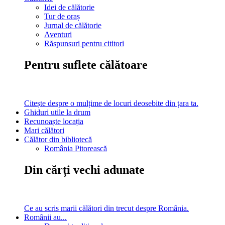
Idei de călătorie
Tur de oraș
Jurnal de călătorie
Aventuri
Răspunsuri pentru cititori
Pentru suflete călătoare
Citește despre o mulțime de locuri deosebite din țara ta.
Ghiduri utile la drum
Recunoaște locația
Mari călători
Călător din bibliotecă
România Pitorească
Din cărți vechi adunate
Ce au scris marii călători din trecut despre România.
Românii au...