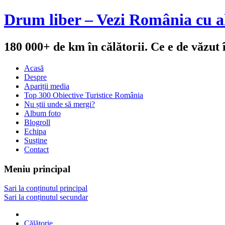
Drum liber – Vezi România cu al
180 000+ de km în călătorii. Ce e de văzut
Acasă
Despre
Apariții media
Top 300 Obiective Turistice România
Nu știi unde să mergi?
Album foto
Blogroll
Echipa
Susține
Contact
Meniu principal
Sari la conținutul principal
Sari la conținutul secundar
Călătorie