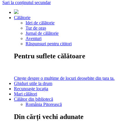
Sari la conținutul secundar
Călătorie
Idei de călătorie
Tur de oraș
Jurnal de călătorie
Aventuri
Răspunsuri pentru cititori
Pentru suflete călătoare
Citește despre o mulțime de locuri deosebite din țara ta.
Ghiduri utile la drum
Recunoaște locația
Mari călători
Călător din bibliotecă
România Pitorească
Din cărți vechi adunate