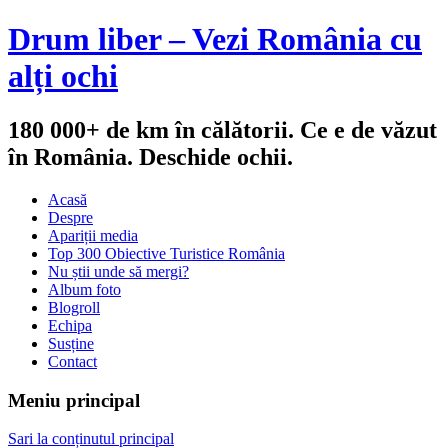
Drum liber – Vezi România cu
alți ochi
180 000+ de km în călătorii. Ce e de văzut
în România. Deschide ochii.
Acasă
Despre
Apariții media
Top 300 Obiective Turistice România
Nu știi unde să mergi?
Album foto
Blogroll
Echipa
Susține
Contact
Meniu principal
Sari la conținutul principal