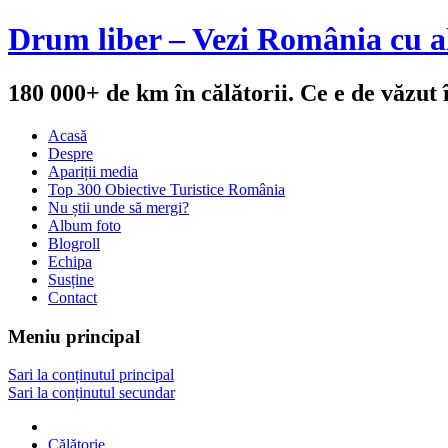
Drum liber – Vezi România cu al
180 000+ de km în călătorii. Ce e de văzut
Acasă
Despre
Apariții media
Top 300 Obiective Turistice România
Nu știi unde să mergi?
Album foto
Blogroll
Echipa
Susține
Contact
Meniu principal
Sari la conținutul principal
Sari la conținutul secundar
Călătorie