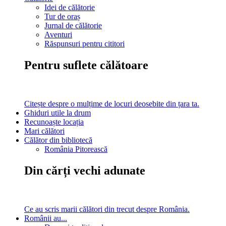
Idei de călătorie
Tur de oraș
Jurnal de călătorie
Aventuri
Răspunsuri pentru cititori
Pentru suflete călătoare
Citește despre o mulțime de locuri deosebite din țara ta.
Ghiduri utile la drum
Recunoaște locația
Mari călători
Călător din bibliotecă
România Pitorească
Din cărți vechi adunate
Ce au scris marii călători din trecut despre România.
Românii au...