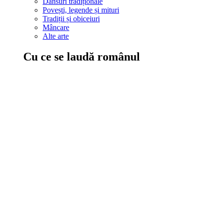
Dansuri tradiționale
Povești, legende și mituri
Tradiții și obiceiuri
Mâncare
Alte arte
Cu ce se laudă românul
În țara ta, oamenii știu să mănânce bine, să spună povești și leg
Comportament sănătos
Autostop
Concursuri
Extreme românești
Evenimente
Scrie România
IAdR
Evenimentele prietenilor
Acțiuni despre care trebuie să știi