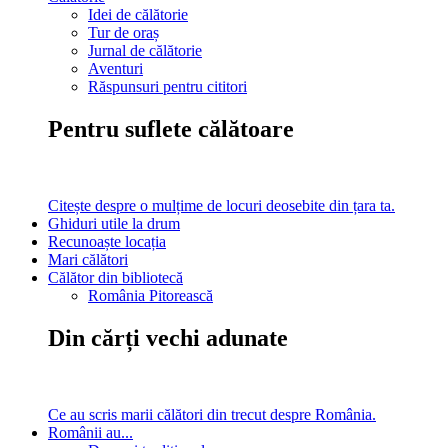
Idei de călătorie
Tur de oraș
Jurnal de călătorie
Aventuri
Răspunsuri pentru cititori
Pentru suflete călătoare
Citește despre o mulțime de locuri deosebite din țara ta.
Ghiduri utile la drum
Recunoaște locația
Mari călători
Călător din bibliotecă
România Pitorească
Din cărți vechi adunate
Ce au scris marii călători din trecut despre România.
Românii au...