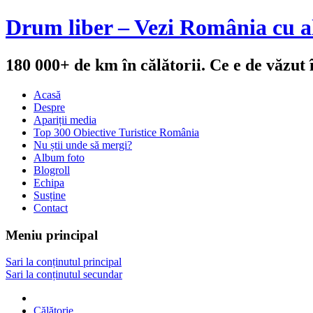
Drum liber – Vezi România cu al
180 000+ de km în călătorii. Ce e de văzut
Acasă
Despre
Apariții media
Top 300 Obiective Turistice România
Nu știi unde să mergi?
Album foto
Blogroll
Echipa
Susține
Contact
Meniu principal
Sari la conținutul principal
Sari la conținutul secundar
Călătorie