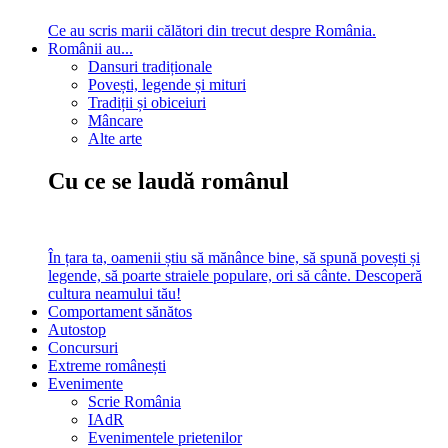
Ce au scris marii călători din trecut despre România.
Românii au...
Dansuri tradiționale
Povești, legende și mituri
Tradiții și obiceiuri
Mâncare
Alte arte
Cu ce se laudă românul
În țara ta, oamenii știu să mănânce bine, să spună povești și
legende, să poarte straiele populare, ori să cânte. Descoperă
cultura neamului tău!
Comportament sănătos
Autostop
Concursuri
Extreme românești
Evenimente
Scrie România
IAdR
Evenimentele prietenilor