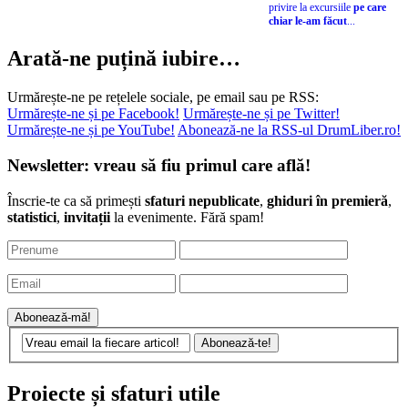
privire la excursiile
pe care
chiar le-am făcut
...
Arată-ne puțină iubire…
Urmărește-ne pe rețelele sociale, pe email sau pe RSS:
Urmărește-ne și pe Facebook!
Urmărește-ne și pe Twitter!
Urmărește-ne și pe YouTube!
Abonează-ne la RSS-ul DrumLiber.ro!
Newsletter: vreau să fiu primul care află!
Înscrie-te ca să primești
sfaturi nepublicate
,
ghiduri în premieră
,
statistici
,
invitații
la evenimente. Fără spam!
Proiecte și sfaturi utile