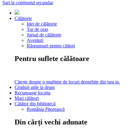
Sari la conținutul secundar
Călătorie
Idei de călătorie
Tur de oraș
Jurnal de călătorie
Aventuri
Răspunsuri pentru cititori
Pentru suflete călătoare
Citește despre o mulțime de locuri deosebite din țara ta.
Ghiduri utile la drum
Recunoaște locația
Mari călători
Călător din bibliotecă
România Pitorească
Din cărți vechi adunate