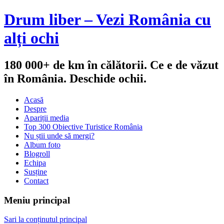
Drum liber – Vezi România cu
alți ochi
180 000+ de km în călătorii. Ce e de văzut
în România. Deschide ochii.
Acasă
Despre
Apariții media
Top 300 Obiective Turistice România
Nu știi unde să mergi?
Album foto
Blogroll
Echipa
Susține
Contact
Meniu principal
Sari la conținutul principal