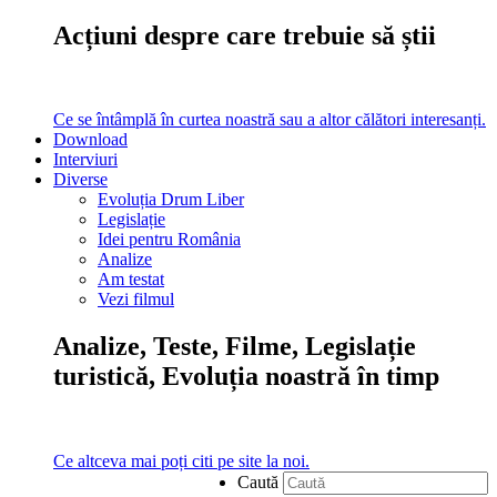
Acțiuni despre care trebuie să știi
Ce se întâmplă în curtea noastră sau a altor călători interesanți.
Download
Interviuri
Diverse
Evoluția Drum Liber
Legislație
Idei pentru România
Analize
Am testat
Vezi filmul
Analize, Teste, Filme, Legislație
turistică, Evoluția noastră în timp
Ce altceva mai poți citi pe site la noi.
Caută