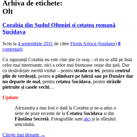
Arhiva de etichete:
Olt
Corabia din Sudul Olteniei și cetatea romană
Sucidava
Scris la
4 septembrie 2011
de către
Florin Arjocu (fondator)
8
comentarii
Cu siguranță Corabia nu este cine știe ce oraș – el nu se află pe lista
celor mai interesante, nici a celor mai frumoase orașe din țară. Dar
cu desăvârșire merită vizitat – pentru
strada cu tei
, pentru
centrul
plin de verdeață
, pentru
o plimbare pe faleză sau pe Dunăre dar
nu departe de mal
, pentru
cetatea Sucidava
, pentru
străzile
pietruite și casele vechi
…
Update
:
Alexandra a mai fost o dată la Corabia și ne-a adus o
serie de poze recente de la
Cetatea Sucidava
si din
Fântâna Secretă
. Fotografiile sunt
aici
și la sfârșitul
articolului.
Citește mai departe
→