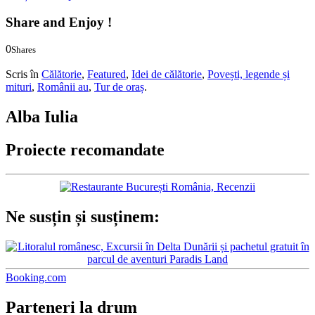
Share and Enjoy !
0
Shares
0
0
Scris în
Călătorie
,
Featured
,
Idei de călătorie
,
Povești, legende și
mituri
,
Românii au
,
Tur de oraș
.
Alba Iulia
Proiecte recomandate
Ne susțin și susținem:
Booking.com
Parteneri la drum