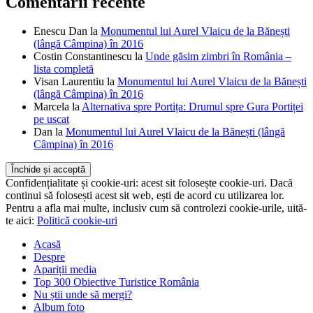
Comentarii recente
Enescu Dan
la
Monumentul lui Aurel Vlaicu de la Bănești
(lângă Câmpina) în 2016
Costin Constantinescu
la
Unde găsim zimbri în România –
lista completă
Visan Laurentiu
la
Monumentul lui Aurel Vlaicu de la Bănești
(lângă Câmpina) în 2016
Marcela
la
Alternativa spre Portița: Drumul spre Gura Portiței
pe uscat
Dan
la
Monumentul lui Aurel Vlaicu de la Bănești (lângă
Câmpina) în 2016
Confidențialitate și cookie-uri: acest sit folosește cookie-uri. Dacă
continui să folosești acest sit web, ești de acord cu utilizarea lor.
Pentru a afla mai multe, inclusiv cum să controlezi cookie-urile, uită-
te aici:
Politică cookie-uri
Acasă
Despre
Apariții media
Top 300 Obiective Turistice România
Nu știi unde să mergi?
Album foto