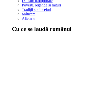
Dansuri tradiționale
Povești, legende și mituri
Tradiții și obiceiuri
Mâncare
Alte arte
Cu ce se laudă românul
În țara ta, oamenii știu să mănânce bine, să spună povești și leg
Comportament sănătos
Autostop
Concursuri
Extreme românești
Evenimente
Scrie România
IAdR
Evenimentele prietenilor
Acțiuni despre care trebuie să știi