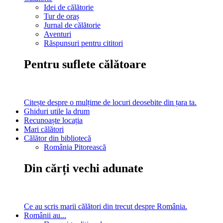
Idei de călătorie
Tur de oraș
Jurnal de călătorie
Aventuri
Răspunsuri pentru cititori
Pentru suflete călătoare
Citește despre o mulțime de locuri deosebite din țara ta.
Ghiduri utile la drum
Recunoaște locația
Mari călători
Călător din bibliotecă
România Pitorească
Din cărți vechi adunate
Ce au scris marii călători din trecut despre România.
Românii au...