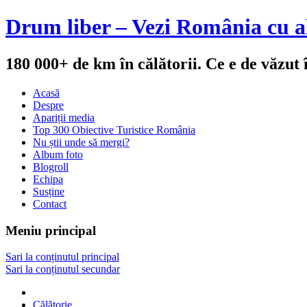
Drum liber – Vezi România cu al
180 000+ de km în călătorii. Ce e de văzut
Acasă
Despre
Apariții media
Top 300 Obiective Turistice România
Nu știi unde să mergi?
Album foto
Blogroll
Echipa
Susține
Contact
Meniu principal
Sari la conținutul principal
Sari la conținutul secundar
Călătorie