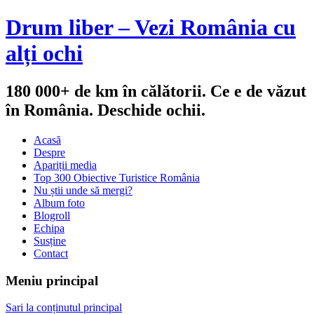
Drum liber – Vezi România cu
alți ochi
180 000+ de km în călătorii. Ce e de văzut
în România. Deschide ochii.
Acasă
Despre
Apariții media
Top 300 Obiective Turistice România
Nu știi unde să mergi?
Album foto
Blogroll
Echipa
Susține
Contact
Meniu principal
Sari la conținutul principal