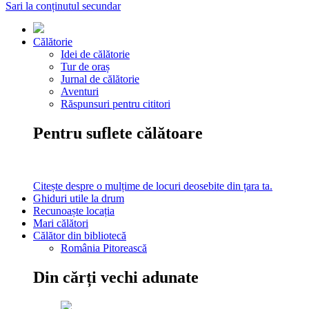
Sari la conținutul secundar
Călătorie
Idei de călătorie
Tur de oraș
Jurnal de călătorie
Aventuri
Răspunsuri pentru cititori
Pentru suflete călătoare
Citește despre o mulțime de locuri deosebite din țara ta.
Ghiduri utile la drum
Recunoaște locația
Mari călători
Călător din bibliotecă
România Pitorească
Din cărți vechi adunate