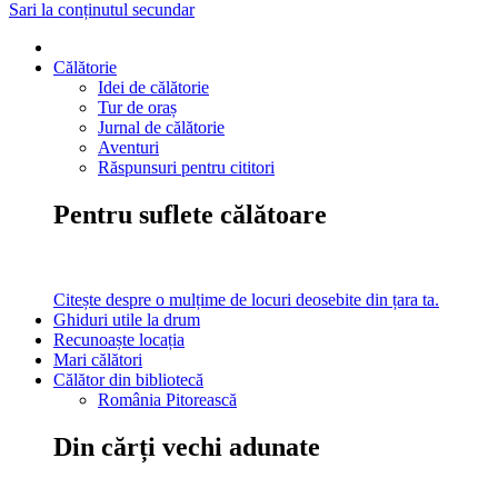
Sari la conținutul secundar
Călătorie
Idei de călătorie
Tur de oraș
Jurnal de călătorie
Aventuri
Răspunsuri pentru cititori
Pentru suflete călătoare
Citește despre o mulțime de locuri deosebite din țara ta.
Ghiduri utile la drum
Recunoaște locația
Mari călători
Călător din bibliotecă
România Pitorească
Din cărți vechi adunate