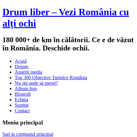
Drum liber – Vezi România cu
alți ochi
180 000+ de km în călătorii. Ce e de văzut
în România. Deschide ochii.
Acasă
Despre
Apariții media
Top 300 Obiective Turistice România
Nu știi unde să mergi?
Album foto
Blogroll
Echipa
Susține
Contact
Meniu principal
Sari la conținutul principal