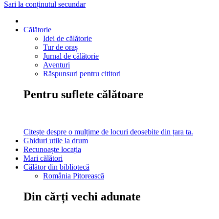
Sari la conținutul secundar
Călătorie
Idei de călătorie
Tur de oraș
Jurnal de călătorie
Aventuri
Răspunsuri pentru cititori
Pentru suflete călătoare
Citește despre o mulțime de locuri deosebite din țara ta.
Ghiduri utile la drum
Recunoaște locația
Mari călători
Călător din bibliotecă
România Pitorească
Din cărți vechi adunate