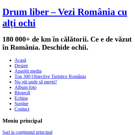
Drum liber – Vezi România cu
alți ochi
180 000+ de km în călătorii. Ce e de văzut
în România. Deschide ochii.
Acasă
Despre
Apariții media
Top 300 Obiective Turistice România
Nu știi unde să mergi?
Album foto
Blogroll
Echipa
Susține
Contact
Meniu principal
Sari la conținutul principal