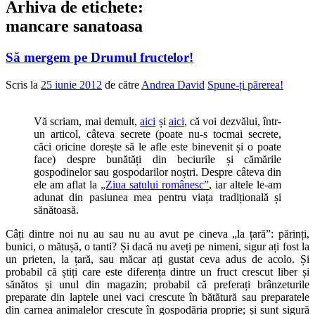
Arhiva de etichete:
mancare sanatoasa
Să mergem pe Drumul fructelor!
Scris la
25 iunie 2012
de către
Andrea David
Spune-ți părerea!
Vă scriam, mai demult,
aici
și
aici
, că voi dezvălui, într-
un articol, câteva secrete (poate nu-s tocmai secrete,
căci oricine dorește să le afle este binevenit și o poate
face) despre bunătăți din beciurile și cămările
gospodinelor sau gospodarilor noștri. Despre câteva din
ele am aflat la
„Ziua satului românesc”
, iar altele le-am
adunat din pasiunea mea pentru viața tradițională și
sănătoasă.
Câți dintre noi nu au sau nu au avut pe cineva „la țară”: părinți,
bunici, o mătușă, o tanti? Și dacă nu aveți pe nimeni, sigur ați fost la
un prieten, la țară, sau măcar ați gustat ceva adus de acolo. Și
probabil că știți care este diferența dintre un fruct crescut liber și
sănătos și unul din magazin; probabil că preferați brânzeturile
preparate din laptele unei vaci crescute în bătătură sau preparatele
din carnea animalelor crescute în gospodăria proprie; și sunt sigură