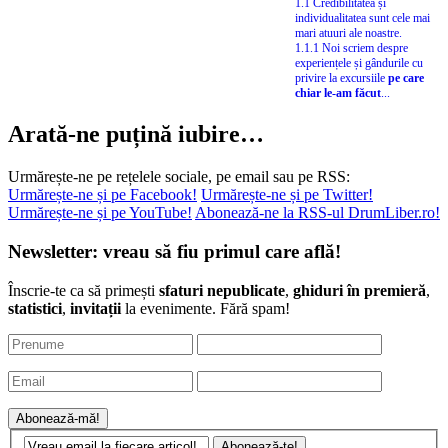
1.1 Credibilitatea și
individualitatea sunt cele mai
mari atuuri ale noastre.
1.1.1 Noi scriem despre
experiențele și gândurile cu
privire la excursiile
pe care
chiar le-am făcut
...
Arată-ne puțină iubire…
Urmărește-ne pe rețelele sociale, pe email sau pe RSS:
Urmărește-ne și pe Facebook!
Urmărește-ne și pe Twitter!
Urmărește-ne și pe YouTube!
Abonează-ne la RSS-ul DrumLiber.ro!
Newsletter: vreau să fiu primul care află!
Înscrie-te ca să primești
sfaturi nepublicate
,
ghiduri în premieră
,
statistici
,
invitații
la evenimente. Fără spam!