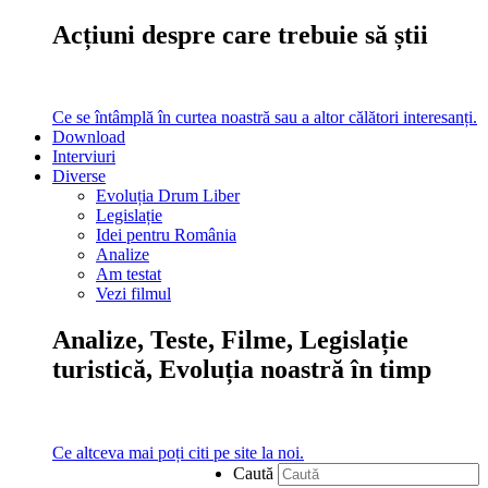
Acțiuni despre care trebuie să știi
Ce se întâmplă în curtea noastră sau a altor călători interesanți.
Download
Interviuri
Diverse
Evoluția Drum Liber
Legislație
Idei pentru România
Analize
Am testat
Vezi filmul
Analize, Teste, Filme, Legislație
turistică, Evoluția noastră în timp
Ce altceva mai poți citi pe site la noi.
Caută