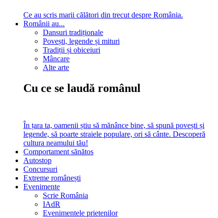
Ce au scris marii călători din trecut despre România.
Românii au...
Dansuri tradiționale
Povești, legende și mituri
Tradiții și obiceiuri
Mâncare
Alte arte
Cu ce se laudă românul
În țara ta, oamenii știu să mănânce bine, să spună povești și
legende, să poarte straiele populare, ori să cânte. Descoperă
cultura neamului tău!
Comportament sănătos
Autostop
Concursuri
Extreme românești
Evenimente
Scrie România
IAdR
Evenimentele prietenilor