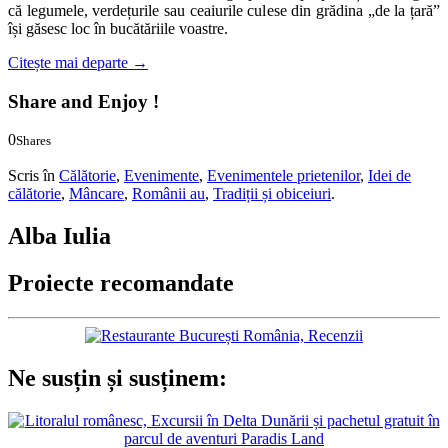
că legumele, verdețurile sau ceaiurile culese din grădina „de la țară”
își găsesc loc în bucătăriile voastre.
Citește mai departe
→
Share and Enjoy !
0
Shares
0
0
Scris în
Călătorie
,
Evenimente
,
Evenimentele prietenilor
,
Idei de
călătorie
,
Mâncare
,
Românii au
,
Tradiții și obiceiuri
.
Alba Iulia
Proiecte recomandate
Ne susțin și susținem: