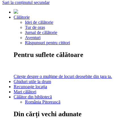
Sari la conținutul secundar
Călătorie
Idei de călătorie
Tur de oraș
Jurnal de călătorie
Aventuri
Răspunsuri pentru cititori
Pentru suflete călătoare
Citește despre o mulțime de locuri deosebite din țara ta.
Ghiduri utile la drum
Recunoaște locația
Mari călători
Călător din bibliotecă
România Pitorească
Din cărți vechi adunate