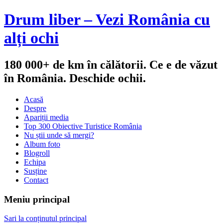
Drum liber – Vezi România cu
alți ochi
180 000+ de km în călătorii. Ce e de văzut
în România. Deschide ochii.
Acasă
Despre
Apariții media
Top 300 Obiective Turistice România
Nu știi unde să mergi?
Album foto
Blogroll
Echipa
Susține
Contact
Meniu principal
Sari la conținutul principal