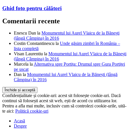
Ghid foto pentru călători
Comentarii recente
Enescu Dan
la
Monumentul lui Aurel Vlaicu de la Bănești
(lângă Câmpina) în 2016
Costin Constantinescu
la
Unde găsim zimbri în România –
lista completă
Visan Laurentiu
la
Monumentul lui Aurel Vlaicu de la Bănești
(lângă Câmpina) în 2016
Marcela
la
Alternativa spre Portița: Drumul spre Gura Portiței
pe uscat
Dan
la
Monumentul lui Aurel Vlaicu de la Bănești (lângă
Câmpina) în 2016
Confidențialitate și cookie-uri: acest sit folosește cookie-uri. Dacă
continui să folosești acest sit web, ești de acord cu utilizarea lor.
Pentru a afla mai multe, inclusiv cum să controlezi cookie-urile, uită-
te aici:
Politică cookie-uri
Acasă
Despre