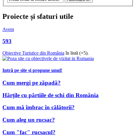
Proiecte și sfaturi utile
Avem
593
Obiective Turistice din România
în listă (+5).
Intră pe site și propune unul!
Cum mergi pe zăpadă?
Hărțile cu pârtiile de schi din România
Cum mă îmbrac în călătorii?
Cum aleg un rucsac?
Cum "fac" rucsacul?