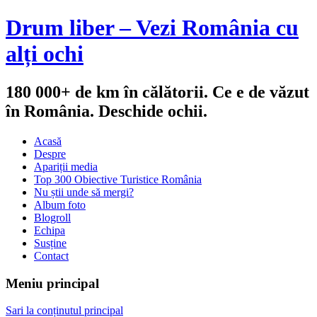
Drum liber – Vezi România cu
alți ochi
180 000+ de km în călătorii. Ce e de văzut
în România. Deschide ochii.
Acasă
Despre
Apariții media
Top 300 Obiective Turistice România
Nu știi unde să mergi?
Album foto
Blogroll
Echipa
Susține
Contact
Meniu principal
Sari la conținutul principal