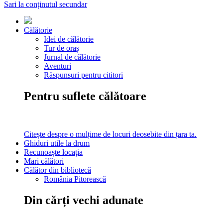
Sari la conținutul secundar
Călătorie
Idei de călătorie
Tur de oraș
Jurnal de călătorie
Aventuri
Răspunsuri pentru cititori
Pentru suflete călătoare
Citește despre o mulțime de locuri deosebite din țara ta.
Ghiduri utile la drum
Recunoaște locația
Mari călători
Călător din bibliotecă
România Pitorească
Din cărți vechi adunate