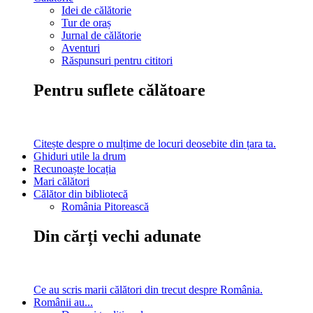
Idei de călătorie
Tur de oraș
Jurnal de călătorie
Aventuri
Răspunsuri pentru cititori
Pentru suflete călătoare
Citește despre o mulțime de locuri deosebite din țara ta.
Ghiduri utile la drum
Recunoaște locația
Mari călători
Călător din bibliotecă
România Pitorească
Din cărți vechi adunate
Ce au scris marii călători din trecut despre România.
Românii au...