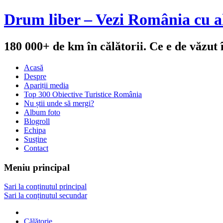
Drum liber – Vezi România cu al
180 000+ de km în călătorii. Ce e de văzut
Acasă
Despre
Apariții media
Top 300 Obiective Turistice România
Nu știi unde să mergi?
Album foto
Blogroll
Echipa
Susține
Contact
Meniu principal
Sari la conținutul principal
Sari la conținutul secundar
Călătorie