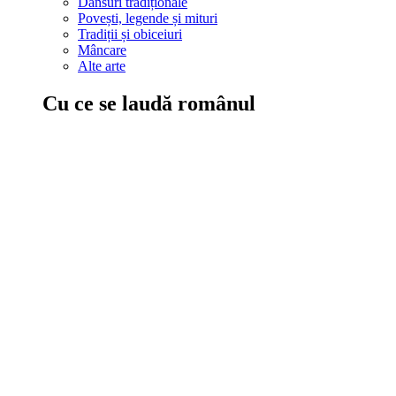
Dansuri tradiționale
Povești, legende și mituri
Tradiții și obiceiuri
Mâncare
Alte arte
Cu ce se laudă românul
În țara ta, oamenii știu să mănânce bine, să spună povești și leg
Comportament sănătos
Autostop
Concursuri
Extreme românești
Evenimente
Scrie România
IAdR
Evenimentele prietenilor
Acțiuni despre care trebuie să știi