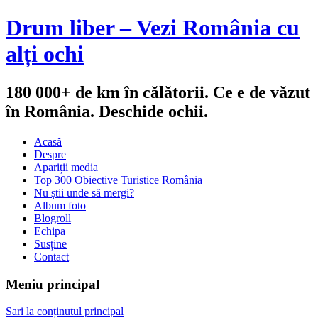
Drum liber – Vezi România cu
alți ochi
180 000+ de km în călătorii. Ce e de văzut
în România. Deschide ochii.
Acasă
Despre
Apariții media
Top 300 Obiective Turistice România
Nu știi unde să mergi?
Album foto
Blogroll
Echipa
Susține
Contact
Meniu principal
Sari la conținutul principal