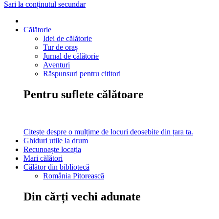
Sari la conținutul secundar
Călătorie
Idei de călătorie
Tur de oraș
Jurnal de călătorie
Aventuri
Răspunsuri pentru cititori
Pentru suflete călătoare
Citește despre o mulțime de locuri deosebite din țara ta.
Ghiduri utile la drum
Recunoaște locația
Mari călători
Călător din bibliotecă
România Pitorească
Din cărți vechi adunate