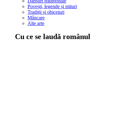
Dansuri tradiționale
Povești, legende și mituri
Tradiții și obiceiuri
Mâncare
Alte arte
Cu ce se laudă românul
În țara ta, oamenii știu să mănânce bine, să spună povești și leg
Comportament sănătos
Autostop
Concursuri
Extreme românești
Evenimente
Scrie România
IAdR
Evenimentele prietenilor
Acțiuni despre care trebuie să știi