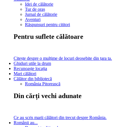
Idei de călătorie
Tur de oraș
Jurnal de călătorie
Aventuri
Răspunsuri pentru cititori
Pentru suflete călătoare
Citește despre o mulțime de locuri deosebite din țara ta.
Ghiduri utile la drum
Recunoaște locația
Mari călători
Călător din bibliotecă
România Pitorească
Din cărți vechi adunate
Ce au scris marii călători din trecut despre România.
Românii au...