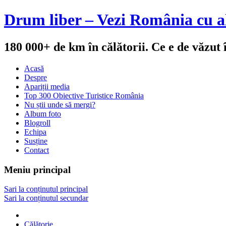
Drum liber – Vezi România cu al
180 000+ de km în călătorii. Ce e de văzut
Acasă
Despre
Apariții media
Top 300 Obiective Turistice România
Nu știi unde să mergi?
Album foto
Blogroll
Echipa
Susține
Contact
Meniu principal
Sari la conținutul principal
Sari la conținutul secundar
Călătorie