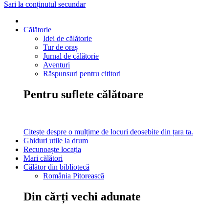
Sari la conținutul secundar
Călătorie
Idei de călătorie
Tur de oraș
Jurnal de călătorie
Aventuri
Răspunsuri pentru cititori
Pentru suflete călătoare
Citește despre o mulțime de locuri deosebite din țara ta.
Ghiduri utile la drum
Recunoaște locația
Mari călători
Călător din bibliotecă
România Pitorească
Din cărți vechi adunate