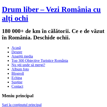
Drum liber – Vezi România cu
alți ochi
180 000+ de km în călătorii. Ce e de văzut
în România. Deschide ochii.
Acasă
Despre
Apariții media
Top 300 Obiective Turistice România
Nu știi unde să mergi?
Album foto
Blogroll
Echipa
Susține
Contact
Meniu principal
Sari la conținutul principal