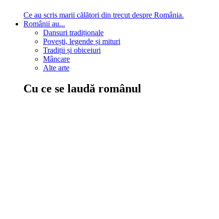
Ce au scris marii călători din trecut despre România.
Românii au...
Dansuri tradiționale
Povești, legende și mituri
Tradiții și obiceiuri
Mâncare
Alte arte
Cu ce se laudă românul
În țara ta, oamenii știu să mănânce bine, să spună povești și
legende, să poarte straiele populare, ori să cânte. Descoperă
cultura neamului tău!
Comportament sănătos
Autostop
Concursuri
Extreme românești
Evenimente
Scrie România
IAdR
Evenimentele prietenilor