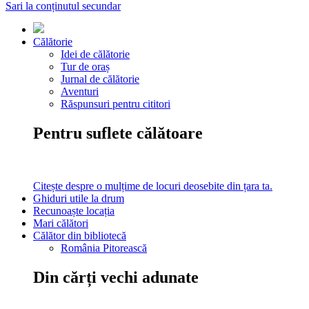
Sari la conținutul secundar
Călătorie
Idei de călătorie
Tur de oraș
Jurnal de călătorie
Aventuri
Răspunsuri pentru cititori
Pentru suflete călătoare
Citește despre o mulțime de locuri deosebite din țara ta.
Ghiduri utile la drum
Recunoaște locația
Mari călători
Călător din bibliotecă
România Pitorească
Din cărți vechi adunate