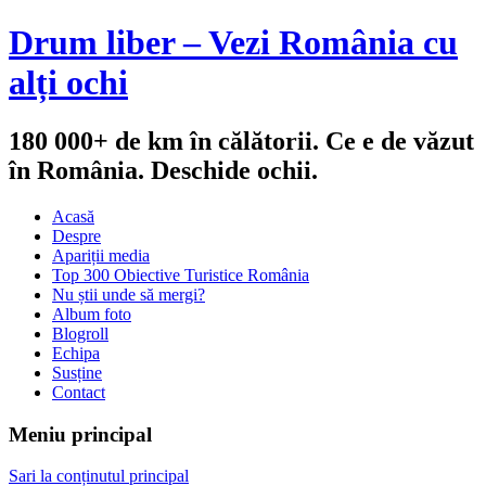
Drum liber – Vezi România cu
alți ochi
180 000+ de km în călătorii. Ce e de văzut
în România. Deschide ochii.
Acasă
Despre
Apariții media
Top 300 Obiective Turistice România
Nu știi unde să mergi?
Album foto
Blogroll
Echipa
Susține
Contact
Meniu principal
Sari la conținutul principal