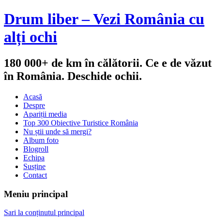
Drum liber – Vezi România cu
alți ochi
180 000+ de km în călătorii. Ce e de văzut
în România. Deschide ochii.
Acasă
Despre
Apariții media
Top 300 Obiective Turistice România
Nu știi unde să mergi?
Album foto
Blogroll
Echipa
Susține
Contact
Meniu principal
Sari la conținutul principal