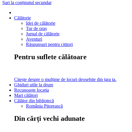
Sari la conținutul secundar
Călătorie
Idei de călătorie
Tur de oraș
Jurnal de călătorie
Aventuri
Răspunsuri pentru cititori
Pentru suflete călătoare
Citește despre o mulțime de locuri deosebite din țara ta.
Ghiduri utile la drum
Recunoaște locația
Mari călători
Călător din bibliotecă
România Pitorească
Din cărți vechi adunate