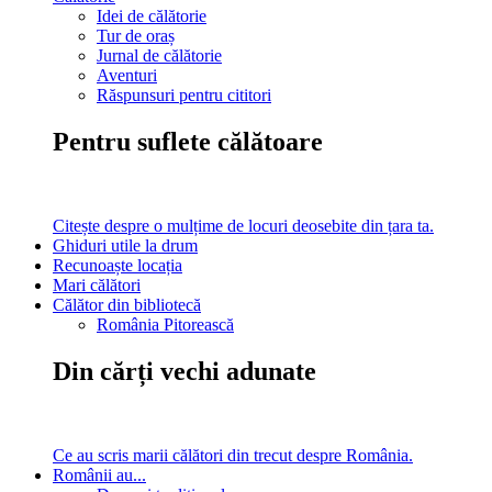
Idei de călătorie
Tur de oraș
Jurnal de călătorie
Aventuri
Răspunsuri pentru cititori
Pentru suflete călătoare
Citește despre o mulțime de locuri deosebite din țara ta.
Ghiduri utile la drum
Recunoaște locația
Mari călători
Călător din bibliotecă
România Pitorească
Din cărți vechi adunate
Ce au scris marii călători din trecut despre România.
Românii au...