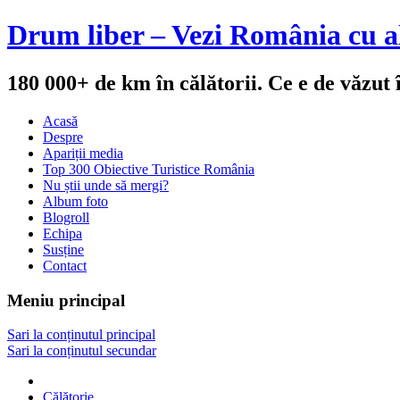
Drum liber – Vezi România cu al
180 000+ de km în călătorii. Ce e de văzut
Acasă
Despre
Apariții media
Top 300 Obiective Turistice România
Nu știi unde să mergi?
Album foto
Blogroll
Echipa
Susține
Contact
Meniu principal
Sari la conținutul principal
Sari la conținutul secundar
Călătorie