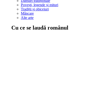
Dansuri tradiționale
Povești, legende și mituri
Tradiții și obiceiuri
Mâncare
Alte arte
Cu ce se laudă românul
În țara ta, oamenii știu să mănânce bine, să spună povești și leg
Comportament sănătos
Autostop
Concursuri
Extreme românești
Evenimente
Scrie România
IAdR
Evenimentele prietenilor
Acțiuni despre care trebuie să știi