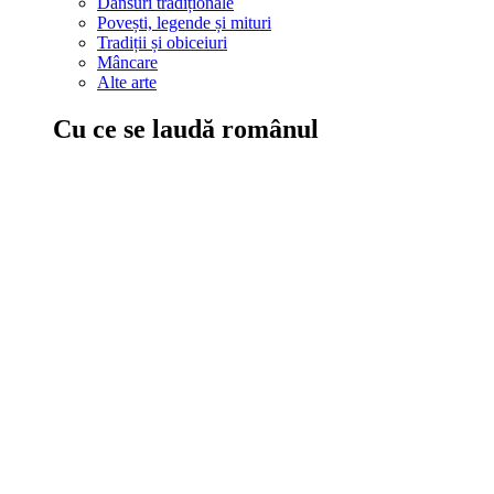
Dansuri tradiționale
Povești, legende și mituri
Tradiții și obiceiuri
Mâncare
Alte arte
Cu ce se laudă românul
În țara ta, oamenii știu să mănânce bine, să spună povești și leg
Comportament sănătos
Autostop
Concursuri
Extreme românești
Evenimente
Scrie România
IAdR
Evenimentele prietenilor
Acțiuni despre care trebuie să știi