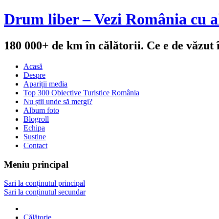
Drum liber – Vezi România cu al
180 000+ de km în călătorii. Ce e de văzut
Acasă
Despre
Apariții media
Top 300 Obiective Turistice România
Nu știi unde să mergi?
Album foto
Blogroll
Echipa
Susține
Contact
Meniu principal
Sari la conținutul principal
Sari la conținutul secundar
Călătorie