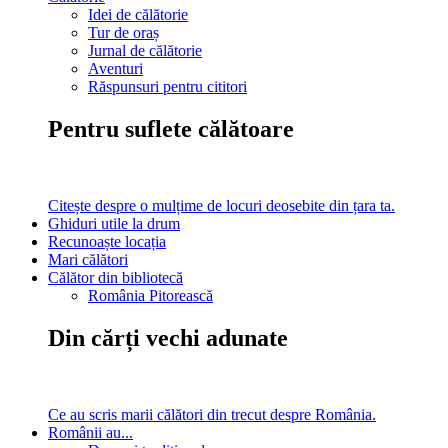
Idei de călătorie
Tur de oraș
Jurnal de călătorie
Aventuri
Răspunsuri pentru cititori
Pentru suflete călătoare
Citește despre o mulțime de locuri deosebite din țara ta.
Ghiduri utile la drum
Recunoaște locația
Mari călători
Călător din bibliotecă
România Pitorească
Din cărți vechi adunate
Ce au scris marii călători din trecut despre România.
Românii au...