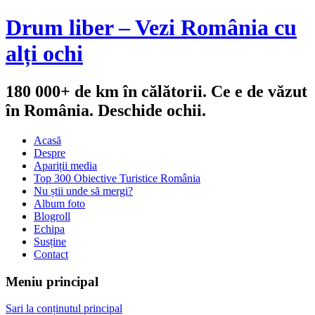
Drum liber – Vezi România cu
alți ochi
180 000+ de km în călătorii. Ce e de văzut
în România. Deschide ochii.
Acasă
Despre
Apariții media
Top 300 Obiective Turistice România
Nu știi unde să mergi?
Album foto
Blogroll
Echipa
Susține
Contact
Meniu principal
Sari la conținutul principal