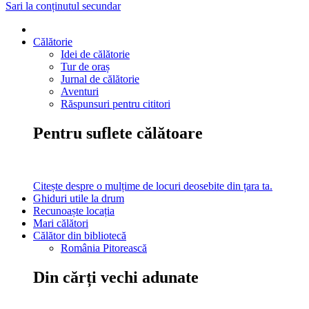
Sari la conținutul secundar
Călătorie
Idei de călătorie
Tur de oraș
Jurnal de călătorie
Aventuri
Răspunsuri pentru cititori
Pentru suflete călătoare
Citește despre o mulțime de locuri deosebite din țara ta.
Ghiduri utile la drum
Recunoaște locația
Mari călători
Călător din bibliotecă
România Pitorească
Din cărți vechi adunate