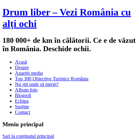
Drum liber – Vezi România cu
alți ochi
180 000+ de km în călătorii. Ce e de văzut
în România. Deschide ochii.
Acasă
Despre
Apariții media
Top 300 Obiective Turistice România
Nu știi unde să mergi?
Album foto
Blogroll
Echipa
Susține
Contact
Meniu principal
Sari la conținutul principal