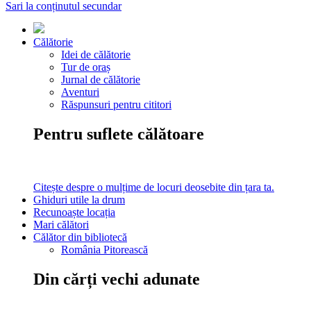
Sari la conținutul secundar
Călătorie
Idei de călătorie
Tur de oraș
Jurnal de călătorie
Aventuri
Răspunsuri pentru cititori
Pentru suflete călătoare
Citește despre o mulțime de locuri deosebite din țara ta.
Ghiduri utile la drum
Recunoaște locația
Mari călători
Călător din bibliotecă
România Pitorească
Din cărți vechi adunate