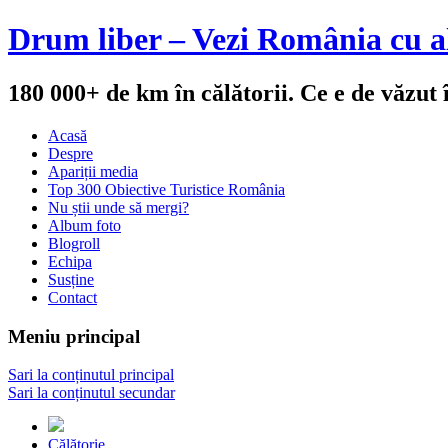
Drum liber – Vezi România cu al
180 000+ de km în călătorii. Ce e de văzut
Acasă
Despre
Apariții media
Top 300 Obiective Turistice România
Nu știi unde să mergi?
Album foto
Blogroll
Echipa
Susține
Contact
Meniu principal
Sari la conținutul principal
Sari la conținutul secundar
Călătorie