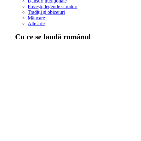
Dansuri tradiționale
Povești, legende și mituri
Tradiții și obiceiuri
Mâncare
Alte arte
Cu ce se laudă românul
În țara ta, oamenii știu să mănânce bine, să spună povești și leg
Comportament sănătos
Autostop
Concursuri
Extreme românești
Evenimente
Scrie România
IAdR
Evenimentele prietenilor
Acțiuni despre care trebuie să știi