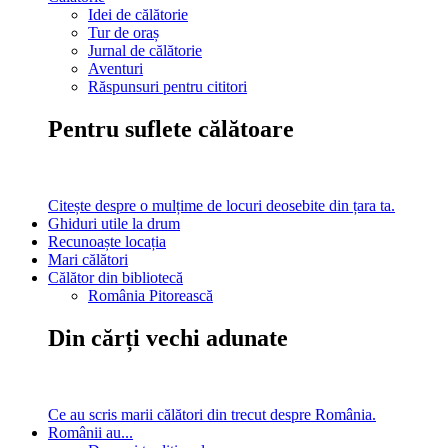
Idei de călătorie
Tur de oraș
Jurnal de călătorie
Aventuri
Răspunsuri pentru cititori
Pentru suflete călătoare
Citește despre o mulțime de locuri deosebite din țara ta.
Ghiduri utile la drum
Recunoaște locația
Mari călători
Călător din bibliotecă
România Pitorească
Din cărți vechi adunate
Ce au scris marii călători din trecut despre România.
Românii au...