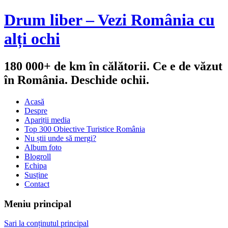
Drum liber – Vezi România cu
alți ochi
180 000+ de km în călătorii. Ce e de văzut
în România. Deschide ochii.
Acasă
Despre
Apariții media
Top 300 Obiective Turistice România
Nu știi unde să mergi?
Album foto
Blogroll
Echipa
Susține
Contact
Meniu principal
Sari la conținutul principal