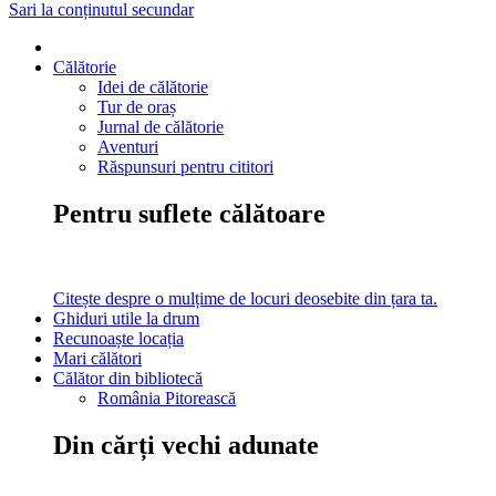
Sari la conținutul secundar
Călătorie
Idei de călătorie
Tur de oraș
Jurnal de călătorie
Aventuri
Răspunsuri pentru cititori
Pentru suflete călătoare
Citește despre o mulțime de locuri deosebite din țara ta.
Ghiduri utile la drum
Recunoaște locația
Mari călători
Călător din bibliotecă
România Pitorească
Din cărți vechi adunate